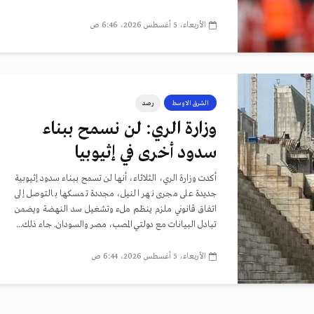
الأربعاء، 5 أغسطس 2026، 6:46 ص
الشرق الاوسط
رصد
وزارة الري: لن نسمح ببناء
سدود أخرى في إثيوبيا
أكدت وزارة الري، الثلاثاء، أنها لن تسمح ببناء سدود إثيوبية
جديدة على مجرى نهر النيل، مجددة تمسكها بالتوصل إلى
اتفاق قانوني ملزم ينظم ملء وتشغيل سد النهضة ويضمن
تبادل البيانات مع دولتي المصب، مصر والسودان. جاء ذلك...
الأربعاء، 5 أغسطس 2026، 6:44 ص