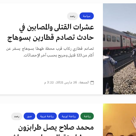
سياسة
رصد
عشرات القتلى والمصابين في
حادث تصادم قطارين بسوهاج
تصادم قطاري ركاب قرب محطة طهطا بسوهاج يسفر عن
أكثر من 123 قتيل وجريح بحسب آخر الإحصائات.
الجمعة، 26 مارس 2021، 3:22 م
رياضة
رياضة اوربية
رياضة عربية
صور
رصد
محمد صلاح يصل طرابزون