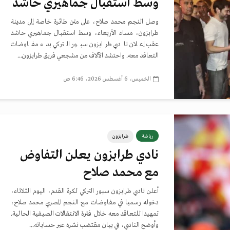
وسط استقبال جماهيري حاشد
وصل النجم محمد صلاح، على متن طائرة خاصة إلى مدينة
طرابزون، مساء الأربعاء، وسط استقبال جماهيري حاشد
عقب إعلان نادي طرابزون سبور التركي بدء مفاوضات
التعاقد معه. واحتشد الآلاف من مشجعي فريق طرابزون...
الخميس، 6 أغسطس 2026، 6:46 ص
رياضة
طرابزون
نادي طرابزون يعلن التفاوض
مع محمد صلاح
أعلن نادي طرابزون سبور التركي لكرة القدم، اليوم الثلاثاء،
دخوله رسميا في مفاوضات مع النجم المصري محمد صلاح،
تمهيدا للتعاقد معه خلال فترة الانتقالات الصيفية الحالية.
وأوضح النادي، في بيان مقتضب نشره عبر حساباته...