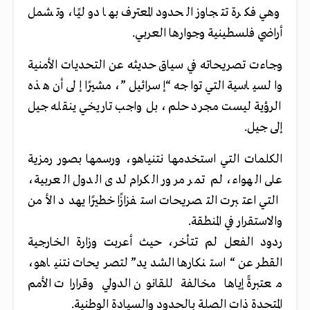
وهي فكرة تتجاوز الحدود المعترف بها دوليًا، وتشمل
أراضي فلسطينية وجوارها العربي.
وجاءت تصريحاته في سياق حديثه عن التحديات الأمنية
والسياسية التي تواجه “إسرائيل”، مشيرًا إلى أن هذه
الرؤية ليست مجرد حلم، بل واجب تاريخي ينقله جيل
إلى جيل.
الكلمات التي استخدمها نتنياهو، ورسمها بصور رمزية
على الهواء، لم تمر مرور الكرام لدى الدول العربية،
التي اعتبرت التصريحات استفزازًا خطيرًا يهدد الأمن
والاستقرار في المنطقة.
ردود الفعل لم تتأخر، حيث أعربت وزارة الخارجية
القطر عن “استنكارها الشديد” لتصريحات نتنياهو،
معتبرةً إياها مخالفة للقانون الدولي وقرارات الأمم
المتحدة ذات الصلة بالحدود والسيادة الوطنية.