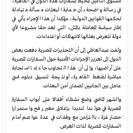
مستوى التأمين المحيط بسفارات هذه الدول في القاهرة،
في رسالة واضحة بأن حماية البعثات مسألة متبادلة
تحكمها القوانين الدولية، مؤكدا أن هذا الإجراء يأتي في
إطار سياسة المعاملة بالمثل، التي تعد حقا مشروعا لأي
دولة تتعرض بعثاتها لانتهاكات أو اعتداءات.
ولفت عبدالعاطي إلى أن التحذيرات المصرية دفعت بعض
الدول إلى تعزيز الإجراءات الأمنية حول السفارات المصرية
على أراضيها، وإلى أن هذا التجاوب جاء إما استجابة
مباشرة لضغط القاهرة، أو نتيجة تنسيق دبلوماسي
عاجل بين الجانبين لضمان أمن البعثات.
والشهر الماضي وضع نشطاء أقفالا على أبواب السفارة
المصرية في هولندا تنديدا بإغلاق معبر رفح واستمرارا
حصار غزة، بالتزامن مع وقفات في عدة عواصم أمام
السفارات المصرية لذات الغرض.