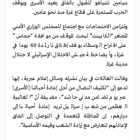
بنيامين نتنياهو للقبول باتفاق يعيد الأسرى ويوقف
الحرب المستمرة على قطاع غزة منذ نحو عامين.
وتتزامن الاحتجاجات مع اجتماع للمجلس الوزاري الأمني
المصغر “الكابينت” لبحث الموقف من موافقة “حماس”
على اقتراح الوسطاء بوقف إطلاق نار لمدة 60 يوما في
غزة، وأيضا خطة جيش الاحتلال الإسرائيلي لاحتلال
مدينة غزة.
وقالت العائلات في بيان نشرته وسائل إعلام عبرية، إنها
تدعو إلى “تكثيف النضال من أجل إعادة أحبائنا (الأسرى)
عبر يوم تضامن مدني حاشد”، مضيفة أنّ “الغالبية
العظمى من شعب إسرائيل تريد إعادة أحبائنا إلى
ديارهم، إن المماطلة المتعمدة في التوصل إلى اتفاق
لإعادتهم تتعارض مع إرادة الشعب وقيمه الأساسية”.