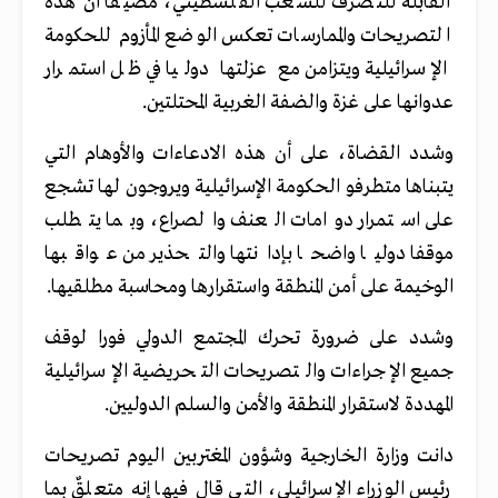
القابلة للتصرف للشعب الفلسطيني، مضيفا أن هذه
التصريحات والممارسات تعكس الوضع المأزوم للحكومة
الإسرائيلية ويتزامن مع عزلتها دوليا في ظل استمرار
عدوانها على غزة والضفة الغربية المحتلتين.
وشدد القضاة، على أن هذه الادعاءات والأوهام التي
يتبناها متطرفو الحكومة الإسرائيلية ويروجون لها تشجع
على استمرار دوامات العنف والصراع، وبما يتطلب
موقفا دوليا واضحا بإدانتها والتحذير من عواقبها
الوخيمة على أمن المنطقة واستقرارها ومحاسبة مطلقيها.
وشدد على ضرورة تحرك المجتمع الدولي فورا لوقف
جميع الإجراءات والتصريحات التحريضية الإسرائيلية
المهددة لاستقرار المنطقة والأمن والسلم الدوليين.
دانت وزارة الخارجية وشؤون المغتربين اليوم تصريحات
رئيس الوزراء الإسرائيلي، التي قال فيها إنه متعلقٌ بما