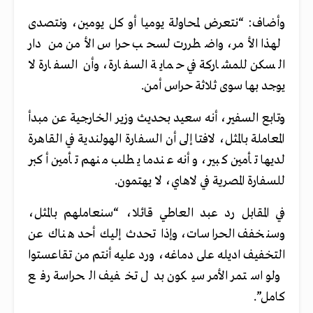
وأضاف: “نتعرض لمحاولة يوميا أو كل يومين، ونتصدى
لهذا الأمر، واضطررت لسحب حراس الأمن من دار
السكن للمشاركة في حماية السفارة، وأن السفارة لا
يوجد بها سوى ثلاثة حراس أمن.
وتابع السفير، أنه سعيد بحديث وزير الخارجية عن مبدأ
المعاملة بالمثل، لافتا إلى أن السفارة الهولندية في القاهرة
لديها تأمين كبير، وأنه عندما يطلب منهم تأمين أكبر
للسفارة المصرية في لاهاي، لا يهتمون.
في المقابل رد عبد العاطي قائلا، “سنعاملهم بالمثل،
وسنخفف الحراسات، وإذا تحدث إليك أحد هناك عن
التخفيف اديله على دماغه، ورد عليه أنتم من تقاعستوا
ولو استمر الأمر سيكون بدل تخفيف الحراسة رفع
كامل”.