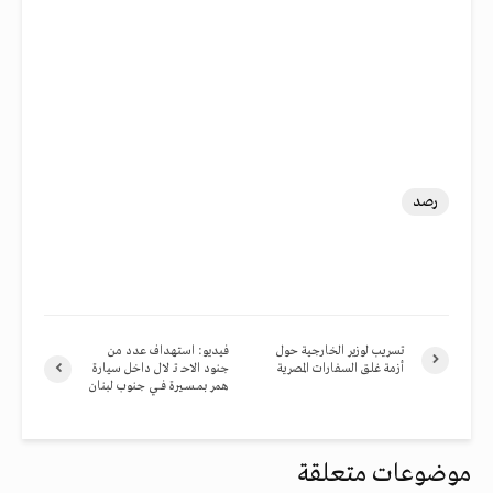
رصد
تسريب لوزير الخارجية حول
فيديو: استهداف عدد من
أزمة غلق السفارات المصرية
جنود الاحـ تـ لال داخل سيارة
همر بمــســيرة فـــي جنوب لبنان
موضوعات متعلقة