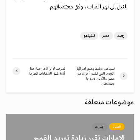
النيل إلى نهر الفرات، وفق معتقداتهم.
رصد
مصر
نتنياهو
نتنياهو: مرتبط بحلم إسرائيل
تسريب لوزير الخارجية حول
الكبرى الـتـي تـضـم أجـزاء مـن
أزمة غلق السفارات المصرية
مـصـر والأردن وسوريا
وفلسطين
موضوعات متعلقة
اقتصاد
الإمارات
الإمارات تقرر زيادة توريد القمح