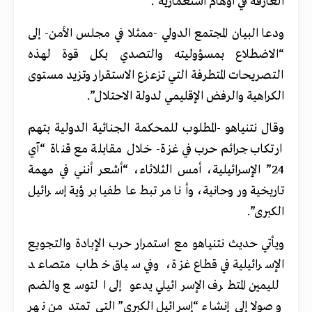
الغارقة في أوهام استعمارية”.
ودعا البيان المجتمع الدولي -ممثلا في مجلس الأمن- إلى
“الاضطلاع بمسؤوليته والتصدي بكل قوة لهذه
التصريحات المتطرفة التي تزعزع الاستقرار وتزيد مستوى
الكراهية والرفض الإقليمي لدولة الاحتلال”.
وقال نتنياهو -المطلوب للمحكمة الجنائية الدولية بتهم
ارتكاب جرائم حرب في غزة- خلال مقابلة مع قناة “آي
24” الإسرائيلية، أمس الثلاثاء، “أشعر أنني في مهمة
تاريخية وروحانية، وأنا مرتبط عاطفيا برؤية إسرائيل
الكبرى”.
ويأتي حديث نتنياهو مع استمرار حرب الإبادة والتجويع
الإسرائيلية في قطاع غزة، وفي سياق خطاب متصاعد
لليمين المتطرف الإسرائيلي يدعو إلى التوسع والضم
وصولا إلى إنشاء “إسرائيل الكبرى” التي تمتد من نهر