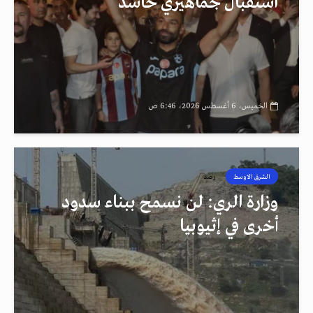
استقبال جماهيري حاشد
الخميس، 6 أغسطس 2026، 6:46 ص
الشرق الاوسط
رصد
وزارة الري: لن نسمح ببناء سدود
أخرى في إثيوبيا