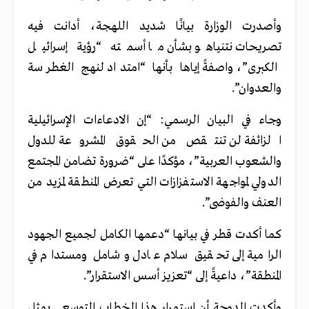
وأصدرت الوزارة بيانًا شديد اللهجة، أدانت فيه
تصريحات نتنياهو بشأن ما أسمته “رؤية إسرائيل
الكبرى”، واصفةً إياها بأنها “امتداد لنهج الغطرسة
والعدوان”.
وجاء في البيان الرسمي: “إن الادعاءات الإسرائيلية
الزائفة لن تنتقص من الحقوق المشروعة للدول
والشعوب العربية”، مؤكدًا على “ضرورة تضامن المجتمع
الدولي لمواجهة الاستفزازات التي تعرض المنطقة لمزيد من
العنف والفوضى”.
كما أكدت قطر في بيانها “دعمها الكامل لجميع الجهود
الرامية إلى تحقيق سلام عادل وشامل ومستدام في
المنطقة”، داعيةً إلى “تعزيز أسس الاستقرار”.
وأكدت الدوحة أن استمرار هذا الخطاب التوسعي يمثل