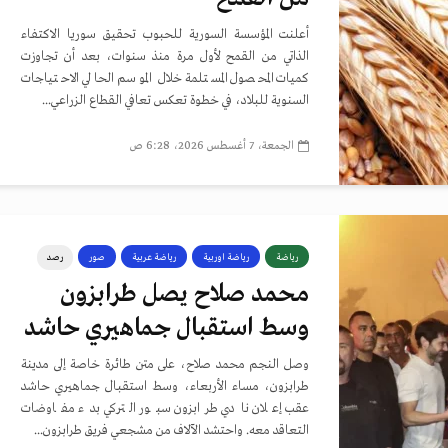
أعلنت المؤسسة السورية للحبوب تحقيق سوريا الاكتفاء
الذاتي من القمح لأول مرة منذ سنوات، بعد أن تجاوزت
كميات المحصول المستلمة خلال الموسم الحالي الاحتياجات
السنوية للبلاد، في خطوة تعكس تعافي القطاع الزراعي...
الجمعة، 7 أغسطس 2026، 6:28 ص
رياضة
رياضة اوربية
رياضة عربية
صور
رصد
محمد صلاح يصل طرابزون
وسط استقبال جماهيري حاشد
وصل النجم محمد صلاح، على متن طائرة خاصة إلى مدينة
طرابزون، مساء الأربعاء، وسط استقبال جماهيري حاشد
عقب إعلان نادي طرابزون سبور التركي بدء مفاوضات
التعاقد معه. واحتشد الآلاف من مشجعي فريق طرابزون...