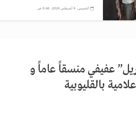
الخميس، 6 أغسطس 2026، 6:46 ص
ابات “6 ابريل” عفيفي منسقاً عاماً و
علامية بالقليوبية