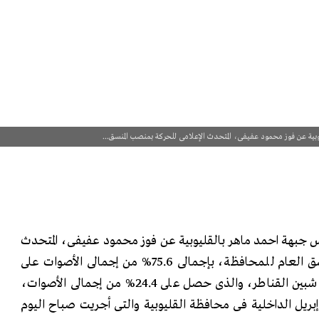
شباب 6 إبريل أمس جبهة احمد ماهر بالقليوبية عن فوز محمود عفيفى، المتحدث
الإعلامى للحركة بمنصب المنسق العام للمحافظة، بإجمالى 75.6% من إجمالى الأصوات على
منافسة أحمد سامح، منسق شبين القناطر، والذى حصل على 24.4% من إجمالى الأصوات،
ذلك خلال إنتخابات حركة 6 إبريل الداخلية فى محافظة القليوبية والتى أجريت صباح اليوم