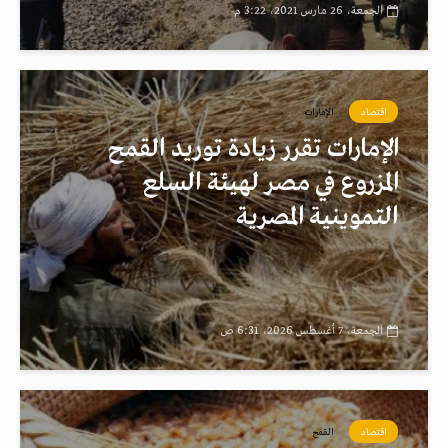
الجمعة، 26 مارس 2021، 3:22 م
اقتصاد
الإمارات
الإمارات تقرر زيادة توريد القمح
المزروع في مصر لهيئة السلع
التموينية المصرية
الجمعة، 7 أغسطس 2026، 6:31 ص
اقتصاد
القمح