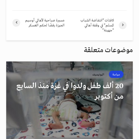
لافتات “انتفاضة الشباب
مسيرة صباحية لأهالي أوسيم
المسلم” في وقفة أهالي
‫‏الجيزة‬ رفضًا لحكم العسكر
“جهينة”
موضوعات متعلقة
سياسة
اليونيسيف
20 ألف طفل ولدوا في غزة منذ السابع
من أكتوبر