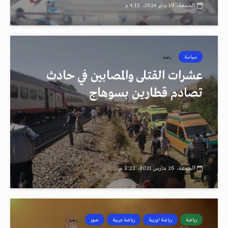
الجمعة، 19 يناير 2024، 4:15 م
سياسة
رصد
عشرات القتلى والمصابين في حادث
تصادم قطارين بسوهاج
الجمعة، 26 مارس 2021، 3:22 م
رياضة
رياضة اوربية
رياضة عربية
صور
رصد