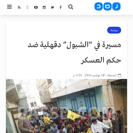
سياسة
مسيرة في “الشبول” دقهلية ضد
حكم العسكر
الجمعة، 28 نوفمبر 2014، 4:01 م