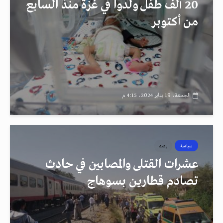
20 ألف طفل ولدوا في غزة منذ السابع
من أكتوبر
الجمعة، 19 يناير 2024، 4:15 م
سياسة
رصد
عشرات القتلى والمصابين في حادث
تصادم قطارين بسوهاج