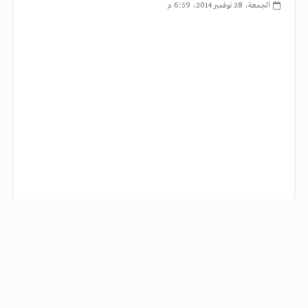
الجمعة، 28 نوفمبر 2014، 6:59 م
كشف إسماعيل بلمعلم قائد فريق الرجاء المغربي عن تلقيه تهديدات عبر فئة من