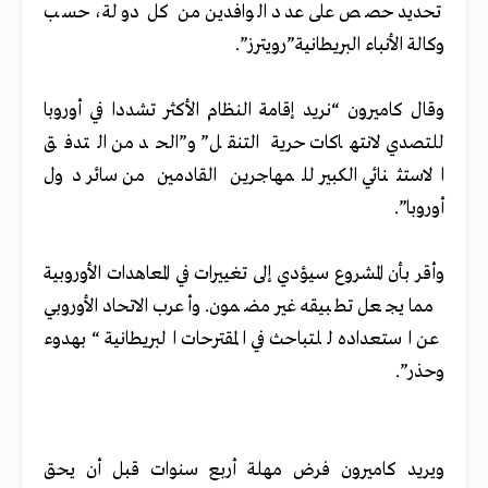
تحديد حصص على عدد الوافدين من كل دولة، حسب
وكالة الأنباء البريطانية”رويترز”.
وقال كاميرون “نريد إقامة النظام الأكثر تشددا في أوروبا
للتصدي لانتهاكات حرية التنقل” و”الحد من التدفق
الاستثنائي الكبير للمهاجرين القادمين من سائر دول
أوروبا”.
وأقر بأن المشروع سيؤدي إلى تغييرات في المعاهدات الأوروبية
مما يجعل تطبيقه غير مضمون. وأعرب الاتحاد الأوروبي
عن استعداده للتباحث في المقترحات البريطانية “بهدوء
وحذر”.
ويريد كاميرون فرض مهلة أربع سنوات قبل أن يحق