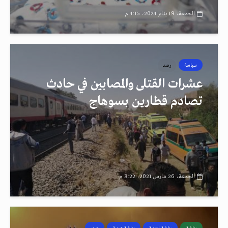
الجمعة، 19 يناير 2024، 4:15 م
سياسة
رصد
عشرات القتلى والمصابين في حادث
تصادم قطارين بسوهاج
الجمعة، 26 مارس 2021، 3:22 م
رياضة
رياضة اوربية
رياضة عربية
صور
رصد