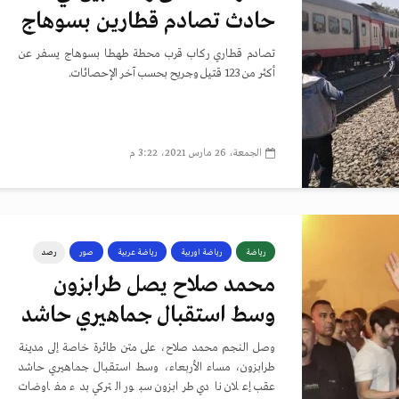
حادث تصادم قطارين بسوهاج
تصادم قطاري ركاب قرب محطة طهطا بسوهاج يسفر عن
أكثر من 123 قتيل وجريح بحسب آخر الإحصائات.
الجمعة، 26 مارس 2021، 3:22 م
رياضة
رياضة اوربية
رياضة عربية
صور
رصد
محمد صلاح يصل طرابزون
وسط استقبال جماهيري حاشد
وصل النجم محمد صلاح، على متن طائرة خاصة إلى مدينة
طرابزون، مساء الأربعاء، وسط استقبال جماهيري حاشد
عقب إعلان نادي طرابزون سبور التركي بدء مفاوضات