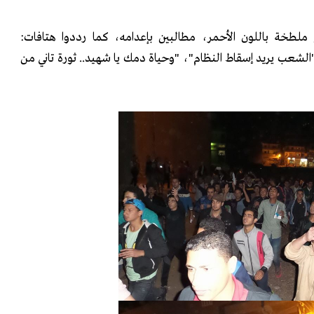
 ملطخة باللون الأحمر، مطالبين بإعدامه، كما رددوا هتافات:
عب يريد إسقاط النظام"، "وحياة دمك يا شهيد.. ثورة تاني من