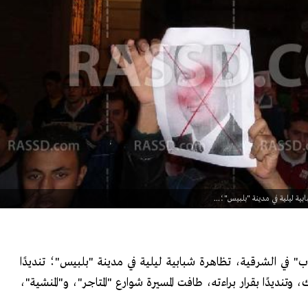
ة ليلية في مدينة "بلبيس"؛...
 في الشرقية، تظاهرة شبابية ليلية في مدينة "بلبيس"؛ تنديدًا
 وتنديدًا بقرار براءته، طافت المسيرة شوارع "المتاجر"، و"المنشية"،