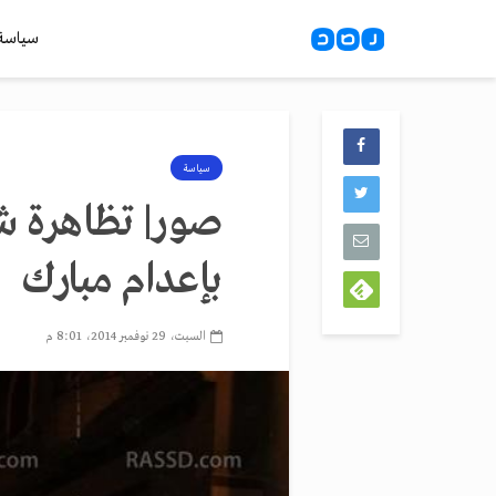
سياسة
سياسة
صور| تظاهرة شب
بإعدام مبارك
السبت، 29 نوفمبر 2014، 8:01 م