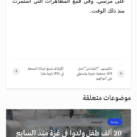
على مرسي, وفي قمع المظاهرات التي استمرت
منذ ذلك الوقت.
بالفيديو.. “التضامن” تحل
الأوقاف تمنع صلاة الجمعة
169 جمعية خيرية وتستولي
في 801 زاوية بقنا
على أموالهم
موضوعات متعلقة
سياسة
اليونيسيف
20 ألف طفل ولدوا في غزة منذ السابع