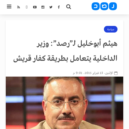
سياسة
هيثم أبوخليل لـ”رصد”: وزير
الداخلية يتعامل بطريقة كفار قريش
الإثنين، 23 فبراير 2015، 9:01 م