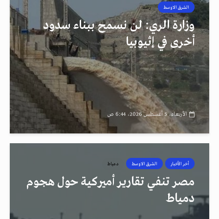
الشرق الاوسط
رصد
وزارة الري: لن نسمح ببناء سدود
أخرى في إثيوبيا
الأربعاء، 5 أغسطس 2026، 6:44 ص
أخر الأخبار
الشرق الاوسط
دمياط
مصر تنفي تقارير أميركية حول هجوم
دمياط