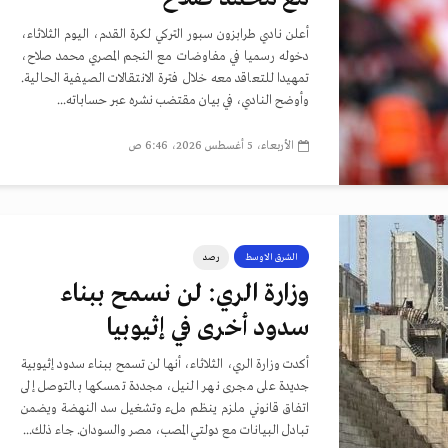
أعلن نادي طرابزون سبور التركي لكرة القدم، اليوم الثلاثاء،
دخوله رسميا في مفاوضات مع النجم المصري محمد صلاح،
تمهيدا للتعاقد معه خلال فترة الانتقالات الصيفية الحالية.
وأوضح النادي، في بيان مقتضب نشره عبر حساباته...
الأربعاء، 5 أغسطس 2026، 6:46 ص
الشرق الاوسط
رصد
وزارة الري: لن نسمح ببناء
سدود أخرى في إثيوبيا
أكدت وزارة الري، الثلاثاء، أنها لن تسمح ببناء سدود إثيوبية
جديدة على مجرى نهر النيل، مجددة تمسكها بالتوصل إلى
اتفاق قانوني ملزم ينظم ملء وتشغيل سد النهضة ويضمن
تبادل البيانات مع دولتي المصب، مصر والسودان. جاء ذلك...