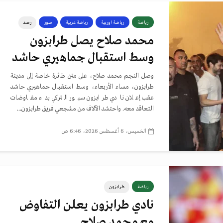
رياضة
رياضة اوربية
رياضة عربية
صور
رصد
محمد صلاح يصل طرابزون
وسط استقبال جماهيري حاشد
وصل النجم محمد صلاح، على متن طائرة خاصة إلى مدينة
طرابزون، مساء الأربعاء، وسط استقبال جماهيري حاشد
عقب إعلان نادي طرابزون سبور التركي بدء مفاوضات
التعاقد معه. واحتشد الآلاف من مشجعي فريق طرابزون...
الخميس، 6 أغسطس 2026، 6:46 ص
رياضة
طرابزون
نادي طرابزون يعلن التفاوض
مع محمد صلاح