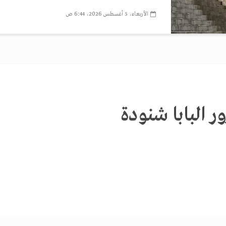
الأربعاء، 5 أغسطس 2026، 6:44 ص
ور البابا شنودة