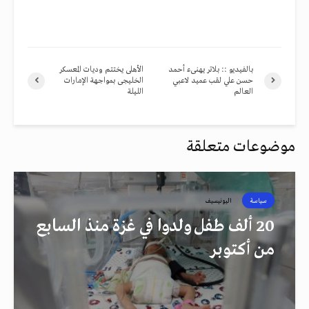
بالفيديو :: بلاتر يهنىء أحمد
الأهلى يختتم وديات المعسكر
حسن علي لقب عميد لاعبي
الخليجى بمواجهة الإمارات
العالم
الليلة
موضوعات متعلقة
سياسة
اليونيسيف
20 ألف طفل ولدوا في غزة منذ السابع
من أكتوبر