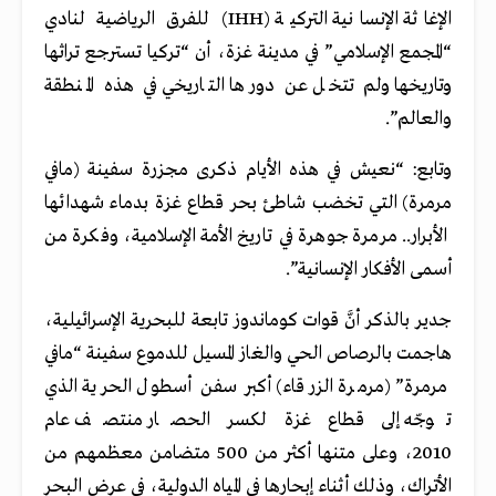
الإغاثة الإنسانية التركية (IHH) للفرق الرياضية لنادي
“المجمع الإسلامي” في مدينة غزة، أن “تركيا تسترجع تراثها
وتاريخها ولم تتخل عن دورها التاريخي في هذه المنطقة
والعالم”.
وتابع: “نعيش في هذه الأيام ذكرى مجزرة سفينة (مافي
مرمرة) التي تخضب شاطئ بحر قطاع غزة بدماء شهدائها
الأبرار.. مرمرة جوهرة في تاريخ الأمة الإسلامية، وفكرة من
أسمى الأفكار الإنسانية”.
جدير بالذكر أنَّ قوات كوماندوز تابعة للبحرية الإسرائيلية،
هاجمت بالرصاص الحي والغاز المسيل للدموع سفينة “مافي
مرمرة” (مرمرة الزرقاء) أكبر سفن أسطول الحرية الذي
توجّه إلى قطاع غزة لكسر الحصار منتصف عام
2010، وعلى متنها أكثر من 500 متضامن معظمهم من
الأتراك، وذلك أثناء إبحارها في المياه الدولية، في عرض البحر