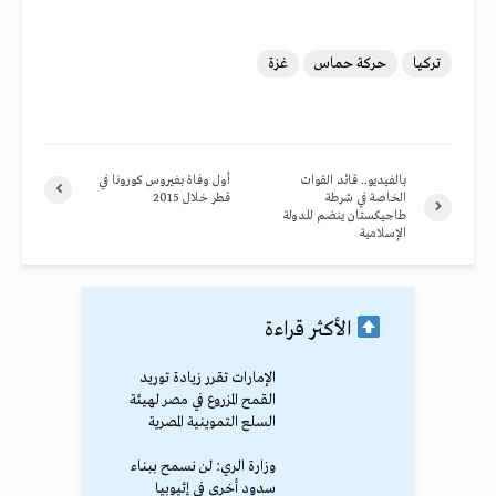
تركيا
حركة حماس
غزة
بالفيديو.. قائد القوات
أول وفاة بفيروس كورونا في
الخاصة في شرطة
قطر خلال 2015
طاجيكستان ينضم للدولة
الإسلامية
الأكثر قراءة
الإمارات تقرر زيادة توريد
القمح المزروع في مصر لهيئة
السلع التموينية المصرية
وزارة الري: لن نسمح ببناء
سدود أخرى في إثيوبيا