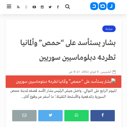
سياسة
بشار يستأسد على “حمص” وألمانيا
تطرد4 دبلوماسيين سوريين
الخميس، 9 فبراير 2012، 9:27 ص
لليوم الرابع على التوالي، واصل جيش الرئيس بشار الأسد قصفه لمدينة حمص
السورية بالمدفعية والأسلحة الثقيلة؛ ما أسفر عن وقوع أكثر...