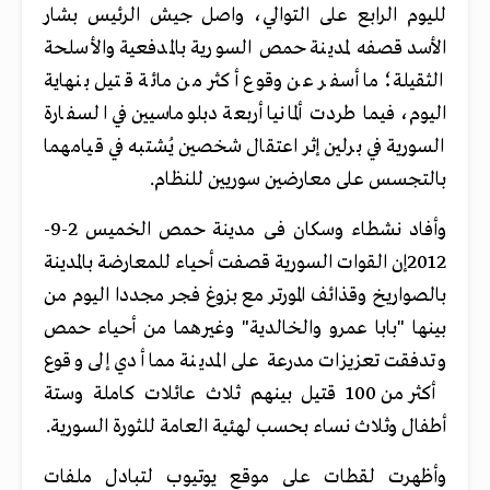
لليوم الرابع على التوالي، واصل جيش الرئيس بشار
الأسد قصفه لمدينة حمص السورية بالمدفعية والأسلحة
الثقيلة؛ ما أسفر عن وقوع أكثر من مائة قتيل بنهاية
اليوم، فيما طردت ألمانيا أربعة دبلوماسيين في السفارة
السورية في برلين إثر اعتقال شخصين يُشتبه في قيامهما
بالتجسس على معارضين سوريين للنظام.
وأفاد نشطاء وسكان فى مدينة حمص الخميس 2-9-
2012إن القوات السورية قصفت أحياء للمعارضة بالمدينة
بالصواريخ وقذائف المورتر مع بزوغ فجر مجددا اليوم من
بينها "بابا عمرو والخالدية" وغيرهما من أحياء حمص
وتدفقت تعزيزات مدرعة على المدينة مما أدي إلى وقوع
أكثر من 100 قتيل بينهم ثلاث عائلات كاملة وستة
أطفال وثلاث نساء بحسب لهئية العامة للثورة السورية.
وأظهرت لقطات على موقع يوتيوب لتبادل ملفات