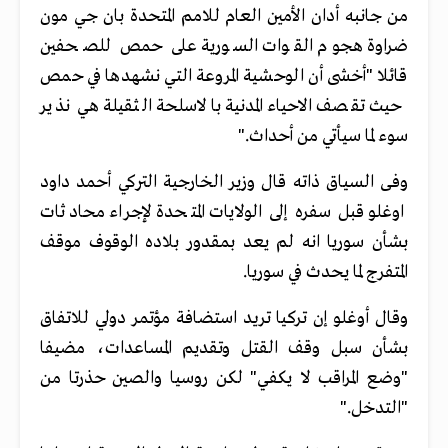
من جانبه أدان الأمين العام للامم المتحدة بان جي مون
ضراوة هجوم القوات السورية على حمص للصحفين
قائلا "أخشى أن الوحشية المروعة التي نشهدها في حمص
حيث تقصف الاحياء المدنية بالاسلحة الثقيلة هي نذير
سوء لما سيأتي من أحداث."
وفى السياق ذاته قال وزير الخارجية التركي أحمد داود
اوغلو قبل سفره إلى الولايات المتحدة لإجراء محادثات
بشأن سوريا انه لم يعد بمقدور بلاده الوقوف موقف
المتفرج لما يحدث في سوريا.
وقال أوغلو إن تركيا تريد استضافة مؤتمر دولي للاتفاق
بشأن سبل وقف القتل وتقديم المساعدات، مضيفا
"وضع المراقب لا يكفي" لكن روسيا والصين حذرتا من
"التدخل."