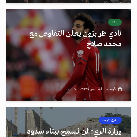
رياضة
طرابزون
نادي طرابزون يعلن التفاوض مع
محمد صلاح
الأربعاء، 5 أغسطس 2026، 6:46 ص
الشرق الاوسط
رصد
وزارة الري: لن نسمح ببناء سدود