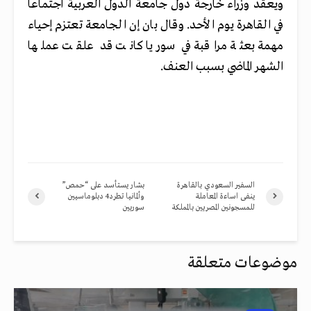
ويعقد وزراء خارجة دول جامعة الدول العربية اجتماعا
في القاهرة يوم الأحد. وقال بان إن الجامعة تعتزم إحياء
مهمة بعثة مراقبة في سوريا كانت قد علقت عملها
الشهر الماضي بسبب العنف.
السفير السعودي بالقاهرة
بشار يستأسد على “حمص”
ينفى اساءة المعاملة
وألمانيا تطرد4 دبلوماسيين
للمسجونين المصريين بالمملكة
سوريين
موضوعات متعلقة