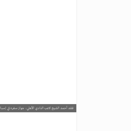
فقد أحمد الشيخ لاعب النادي الأهلي، جواز سفره في إسبانيا