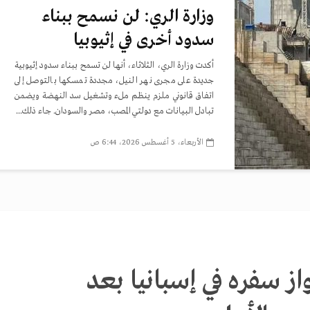
وزارة الري: لن نسمح ببناء
سدود أخرى في إثيوبيا
أكدت وزارة الري، الثلاثاء، أنها لن تسمح ببناء سدود إثيوبية
جديدة على مجرى نهر النيل، مجددة تمسكها بالتوصل إلى
اتفاق قانوني ملزم ينظم ملء وتشغيل سد النهضة ويضمن
تبادل البيانات مع دولتي المصب، مصر والسودان. جاء ذلك...
الأربعاء، 5 أغسطس 2026، 6:44 ص
ز سفره في إسبانيا بعد