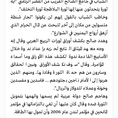
الشباب في جامع الصالح القريب من القصر الرئاسي "أية
ثورة يتحدثون عنها إنها ثورة البلاطجة ثورة التخلف".
وخاطب الشباب بالقول إنهم لن يكونوا "تجار شنطة
متسولين من مكان إلى آخر للبحث عن المال الحرام الذي
أزهق أرواح اليمنيين في الشوارع".
وهدد صالح بكشف أوراق ثورات الربيع العربي وقال إنه
وجه معهد الميثاق التابع لحزبه بإعداد ندوة خلال
الأسابيع القادمة ندوة لكشف هذه الأوراق وما أسماه
المؤامرة.. وقال "سوف نكشف الأوراق ونبين الحقائق
وسترون من هم حماة الثورة وقادتها.. ومنهم الذين
هربوا إلى الأمام ناجين بجلودهم …فاسدين ومفسدين
وخونة وعملاء للدولار والريال".
وهاجم صالح دولة عربية لم يسمها واتهمها بتمويل
الثورة ضده وقال كان عليها أن تفي بالتزاماتها في مؤتمر
المانحين في مؤتمر لندن عام 2006 وأن تمول بها الطاقة.