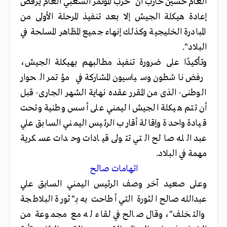
العام حسين حازب أن "حزب المؤتمر الشعبي العام يرفض
إعادة هيكلة الجيش إلا بعد تنفيذ المرحلة الأولى من
المبادرة الخليجية وكذلك إنهاء جميع المظاهر المسلحة في
البلاد".
وتأكيدًا على ضرورة تنفيذ مطالبهم بهيكلة الجيش،
رفض ناشطون وسياسيون المشاركة في مؤتمر الحوار
الوطنى- الذى من المقرر عقده نهاية الشهر الجارى- قبل
أن تتم هيكلة الجيش اليمني على أسس وطنية وتحت
قيادة واحدة وإقالة أقارب الرئيس اليمني السابق علي
عبد الله صالح التي تتولى قيادات وحدات عسكرية
مهمة في البلاد.
اتهامات صالح
وعلى صعيد آخر وصف الرئيس اليمني السابق علي
عبدالله صالح الثورة التي أطاحت به بـ"ثورة البلاطجة
والتخلف"، وقال صالح في لقاء له مع مجموعة من