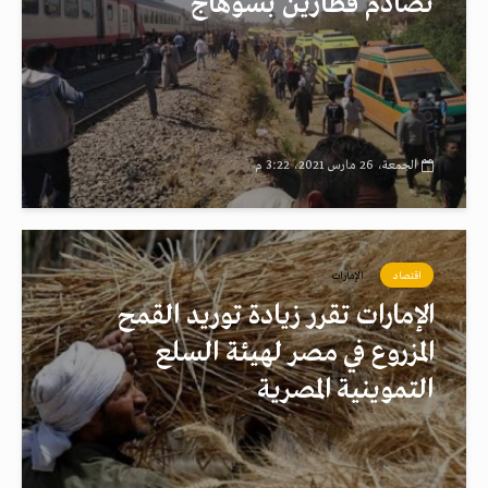
تصادم قطارين بسوهاج
الجمعة، 26 مارس 2021، 3:22 م
اقتصاد
الإمارات
الإمارات تقرر زيادة توريد القمح
المزروع في مصر لهيئة السلع
التموينية المصرية