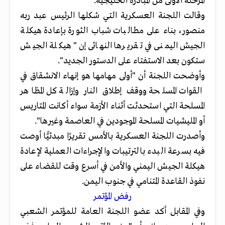
المرحلة الأولى من المبادرة الخليجية.
وقالت اللجنة العسكرية التي شكلها الرئيس عبد ربه
منصور، بناء على مطالبات شباب الثورة بإعادة هيكلة
الجيش اليمنى في تقريرها النهائى إن "هيكلة الجيش
ستكون بعد الاستفتاء على الدستور الجديد".
وأوضحت اللجنة أن "أولى مهامها هو إنهاء الانشقاق في
القوات المسلحة ووقف إطلاق النار وإزالة كل المظاهر
المسلحة التي استحدثت أثناء الأزمة سواء أكانت المتاريس
أو المليشيات المسلحة الموجودين في العاصمة وغيرها".
وأصدرت اللجنة العسكرية بالأمس تقريرًا مبدئيًّا أوصت
فيه بسرعة البدء بالترتيبات والإجراءات العملية لإعادة
هيكلة الجيش اليمني والأمن في أسرع وقت للقضاء على
نفوذ القاعدة المتنامي في جنوب اليمن.
رفض المؤتمر
وفي المقابل أكد عضو اللجنة العامة للمؤتمر الشعبي