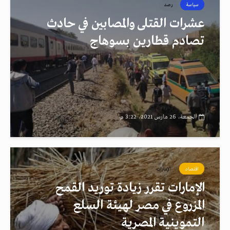
سياسة
رصد
عشرات القتلى والمصابين في حادث
تصادم قطارين بسوهاج
الجمعة، 26 مارس 2021، 3:22 م
اقتصاد
الإمارات
الإمارات تقرر زيادة توريد القمح
المزروع في مصر لهيئة السلع
التموينية المصرية