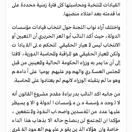
القيادات المنتخبة ومحاسبتها كل فترة زمنية محددة على
ما قدمته بعد اعتلاء منصبها.
واختلف آراء نواب اللجنة حول انتخاب قيادات مؤسسات
الدولة، حيث أكد النائب أبو العز الحريري أن التعيين أو
الانتخاب ليس المعيار الحقيقي للحكم على القيادات
ولكن المعيار الحقيقي هو المراقبة والمحاسبة الدورية، لافتا
إلى أن ما يمر به وزراء الحكومة الحالية والمعينين من قبل
المجلس العسكري والهجوم عليهم يوميا على أداءهم
وهو ما لم يتقبله الوزراء لانهم لم يعتادوا على المحاسبة.
من جانبه اكد النائب بدر براءة مقدم مشروع القانون أنه
لا توجد مؤسسة من مؤسسات الدولة والا ويسيطر
عليها عدد من المفسدين واصحاب النفوذ والمنتفعين ،
مؤكدا ان المجتمع لن ينصلح حاله الا بذهاب هذا الداء
خاصة وان هؤلاء الذين يقوم عليهم العمود الفقري