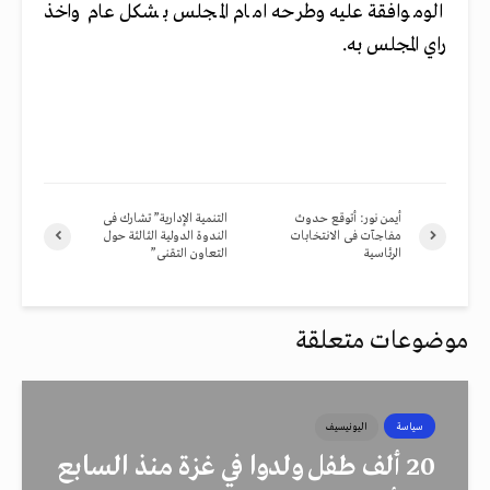
الوموافقة عليه وطرحه امام المجلس بشكل عام واخذ
راي المجلس به.
أيمن نور: أتوقع حدوث
التنمية الإدارية” تشارك فى
مفاجآت فى الانتخابات
الندوة الدولية الثالثة حول
الرئاسية
التعاون التقنى”
موضوعات متعلقة
سياسة
اليونيسيف
20 ألف طفل ولدوا في غزة منذ السابع