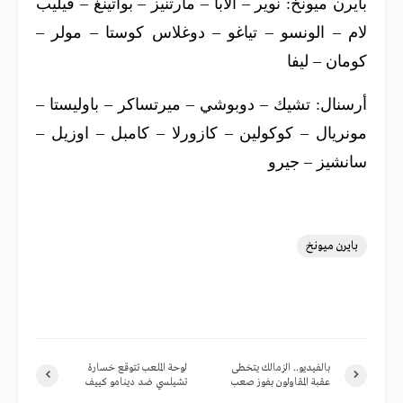
بايرن ميونخ: نوير – الابا – مارتنيز – بواتينغ – فيليب
لام – الونسو – تياغو – دوغلاس كوستا – مولر –
كومان – ليفا
أرسنال: تشيك – دوبوشي – ميرتساكر – باوليستا –
مونريال – كوكولين – كازورلا – كامبل – اوزيل –
سانشيز – جيرو
بايرن ميونخ
بالفيديو.. الزمالك يتخطى
لوحة الملعب تتوقع خسارة
عقبة المقاولون بفوز صعب
تشيلسي ضد دينامو كييف