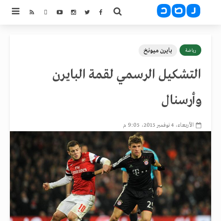
بايرن ميونخ
رياضة
التشكيل الرسمي لقمة البايرن
وأرسنال
الأربعاء، 4 نوفمبر 2015، 9:05 م