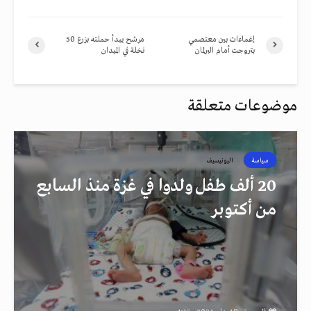
إغماءات بين معتصمي
مرشح يبدأ حملته بزرع 50
بتروجت أمام البرلمان
نخلة في الميدان
موضوعات متعلقة
سياسة
اليونيسيف
20 ألف طفل ولدوا في غزة منذ السابع
من أكتوبر