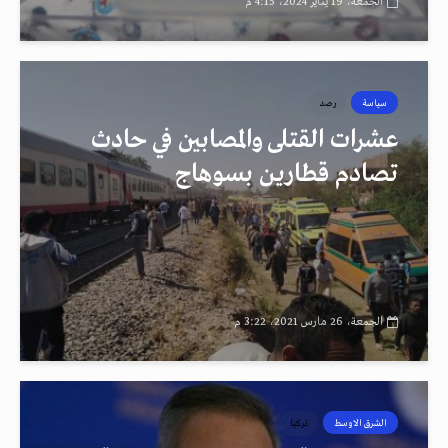
الجمعة، 19 يناير 2024، 4:15 م
سياسة
رصد
عشرات القتلى والمصابين في حادث
تصادم قطارين بسوهاج
الجمعة، 26 مارس 2021، 3:22 م
الشرق الاوسط
تركيا