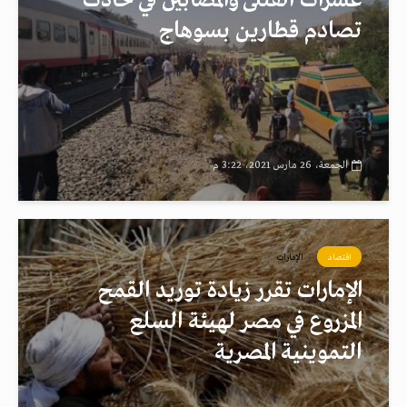
عشرات القتلى والمصابين في حادث
تصادم قطارين بسوهاج
الجمعة، 26 مارس 2021، 3:22 م
اقتصاد
الإمارات
الإمارات تقرر زيادة توريد القمح
المزروع في مصر لهيئة السلع
التموينية المصرية