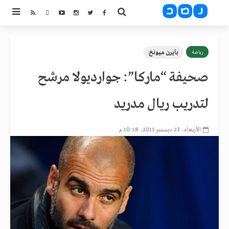
بايرن ميونخ
رياضة
صحيفة “ماركا”: جوارديولا مرشح
لتدريب ريال مدريد
الأربعاء، 23 ديسمبر 2015، 10:58 م