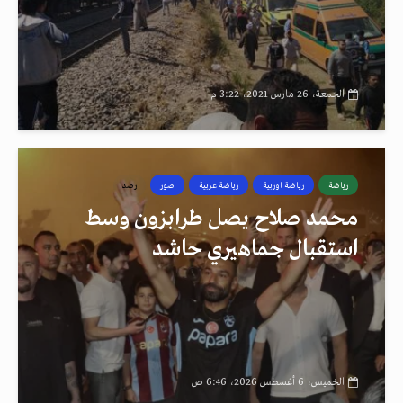
الجمعة، 26 مارس 2021، 3:22 م
رياضة
رياضة اوربية
رياضة عربية
صور
رصد
محمد صلاح يصل طرابزون وسط
استقبال جماهيري حاشد
الخميس، 6 أغسطس 2026، 6:46 ص