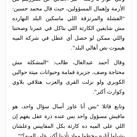
الأزمة وإهمال المسؤولين، حيث قال محمد حسين:
“الفشلة والمرتزقة اللي ماسكين البلد النهارده
مش شايفين الكارثة اللي بتاكل في عمرنا وصحتنا
واللي ممكن لو حصل أي عطل في شركة الميه
هيموت نص أهالي البلد”.
وقال أحمد عبدالعال، طالب: “المشكلة مش
محتاجة وصف، جزيرة قمامة وحيوانات ميتة حوالين
الكوبري ولو نزلت القرى والعزب هتلاقي بلاوي
وكوارث أكتر”.
وتابع قائلا “بس أنا عاوز أسال سؤال واحد، هو
مافيش مسؤول واحد بس عنده ذرة عقل يفهم إن
اللي على الميه ده كارثة بكل المقاييس وعلشان
يشيلوا آثاره بيحطوا مواد تأذينا أكتر على الميه؟!”.