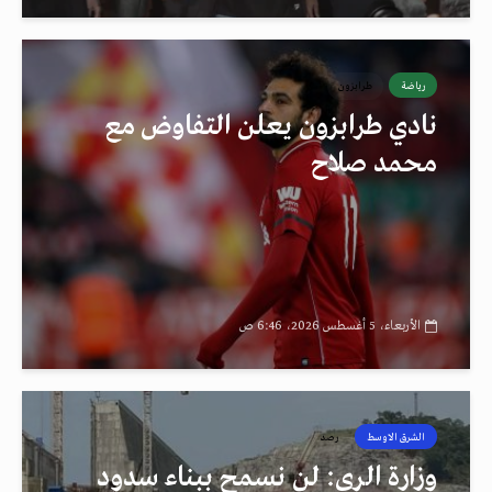
رياضة
طرابزون
نادي طرابزون يعلن التفاوض مع
محمد صلاح
الأربعاء، 5 أغسطس 2026، 6:46 ص
الشرق الاوسط
رصد
وزارة الري: لن نسمح ببناء سدود