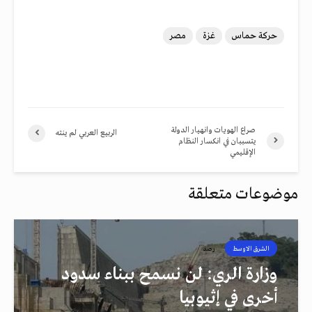
حركة حماس
غزة
مصر
صراع الهويات وانهيار الدولة
الربيع العربي لم ينته
يتسببان في انكسار النظام
الإقليمي
موضوعات متعلقة
الشرق الاوسط
رصد
وزارة الري: لن نسمح ببناء سدود
أخرى في إثيوبيا