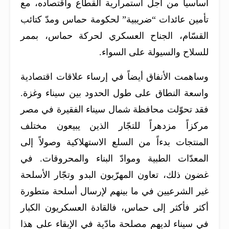
أساسياً من أجل استمرارية القطاع واقتصاده، مع
تأمين عائدات “ضريبية” لحكومة حماس ومدّ كتائب
القسّام، الجناح العسكري لحركة حماس، بممر
للسلاح والسيولة على السواء.
وساهمت الأنفاق أيضاً في إرساء علاقات اقتصادية
واسعة النطاق على طول الحدود بين سيناء وغزة.
فقد تحوّلت محافظة شمال سيناء الفقيرة في مصر
مركزاً مزدهراً للتجّار الذين يبيعون مختلف
المنتجات بدءاً من السلع الاستهلاكية وصولاً إلى
المعدّات الطبية وموادّ البناء والمحروقات. في
غضون ذلك، تعاون المهرّبون البدو وتجّار الأسلحة
غير الشرعيين في ما بينهم لإرسال أسلحة متطورة
أكثر فأكثر إلى حماس، فالقادة العسكريون الكبار
في سيناء لديهم مصلحة مادّية في الإبقاء على هذا