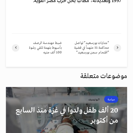
1997 وتعديلاته، مطالبًا بحل حزب مصر القوية
.
“جنايات بورسعيد” تواصل
ضبط مهندسة الرصف
محاكمة 51 متهماً في قضية
بأسيوط بتهمة تلقي رشوة
“اقتحام سجن بورسعيد”
100 ألف جنيه
موضوعات متعلقة
سياسة
اليونيسيف
20 ألف طفل ولدوا في غزة منذ السابع
من أكتوبر