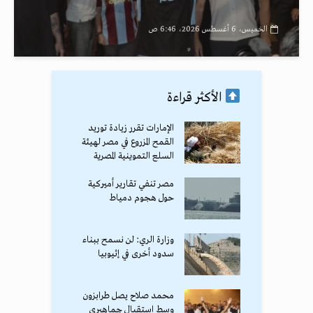
الخميس، 6 أغسطس 2026، 6:46 ص
الأكثر قراءة
الإمارات تقرر زيادة توريد
القمح المزروع في مصر لهيئة
السلع التموينية المصرية
مصر تنفي تقارير أميركية
حول هجوم دمياط
وزارة الري: لن نسمح ببناء
سدود أخرى في إثيوبيا
محمد صلاح يصل طرابزون
وسط استقبال جماهيري