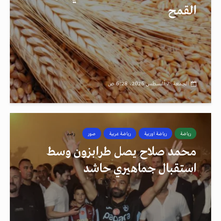
القمح
الجمعة، 7 أغسطس 2026، 6:28 ص
رياضة
رياضة اوربية
رياضة عربية
صور
رصد
محمد صلاح يصل طرابزون وسط
استقبال جماهيري حاشد