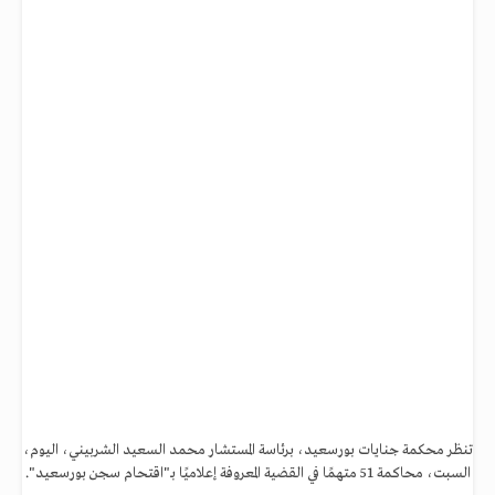
تنظر محكمة جنايات بورسعيد، برئاسة المستشار محمد السعيد الشربيني، اليوم،
السبت، محاكمة 51 متهمًا في القضية المعروفة إعلاميًا بـ"اقتحام سجن بورسعيد".