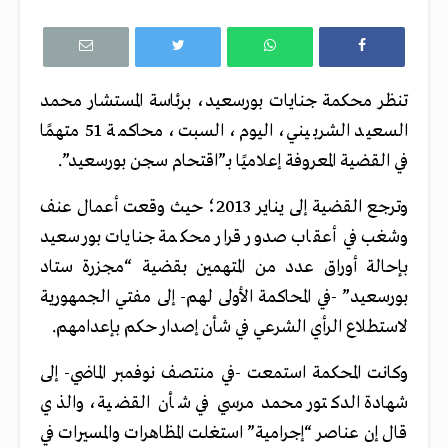
تنظر محكمة جنايات بورسعيد، برئاسة المستشار محمد
السعيد الشربيني، اليوم، السبت، محاكمة 51 متهمًا
في القضية المعروفة إعلاميًا بـ”اقتحام سجن بورسعيد”.
وترجع القضية إلى يناير 2013؛ حيث وقعت أعمال عنف
وشغب في أعقاب صدور قرار محكمة جنايات بورسعيد
بإحالة أوراق عدد من المتهمين بقضية “مجزرة ستاد
بورسعيد” -في المحاكمة الأولى لهم- إلى مفتي الجمهورية
لاستطلاع الرأي الشرعي في شأن إصدار حكم بإعدامهم
.
وكانت المحكمة استمعت -في منتصف نوفمبر الماضي- إلى
شهادة الدكتور محمد مرسي في شأن القضية، والذي
قال إن عناصر “إجرامية” استغلت المظاهرات والمسيرات في