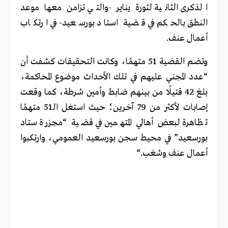
الذكرى الثانية لثورة يناير -والتي تزامن معها موعد
النطق بالحكم في قضية استاد بورسعيد- في ارتكاب
أعمال عنف
.
وتضم القضية 51 متهمًا، وكانت التحقيقات كشفت أن
“عدد المجني عليهم في تلك الأحداث موضوع المحاكمة،
بلغ 42 قتيلًا من بينهم ضابط وأمين شرطة، كما وقعت
إصابات لأكثر من 79 آخرين؛ حيث استغل الـ51 متهمًا
تظاهرة لبعض أهالي المتهمين في قضية “مجزرة ستاد
بورسعيد” في محيط سجن بورسعيد العمومي، وارتكبوا
أعمال عنف وشغب
“.