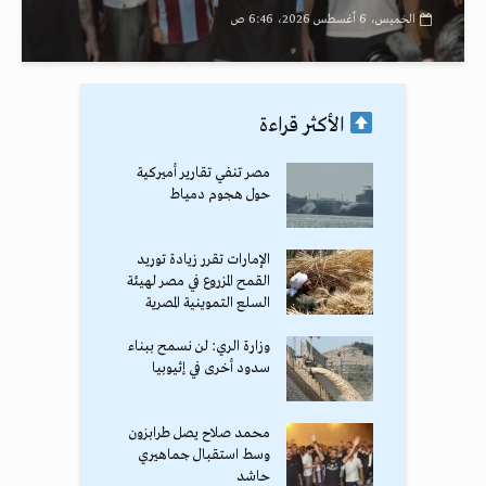
الخميس، 6 أغسطس 2026، 6:46 ص
الأكثر قراءة
مصر تنفي تقارير أميركية
حول هجوم دمياط
الإمارات تقرر زيادة توريد
القمح المزروع في مصر لهيئة
السلع التموينية المصرية
وزارة الري: لن نسمح ببناء
سدود أخرى في إثيوبيا
محمد صلاح يصل طرابزون
وسط استقبال جماهيري
حاشد