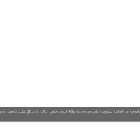
صاروخية من الجانب السوري، بالقرب من مدرسة بولاية كليس جنوبي البلاد، وأدت إلى مقتل شخص، وإصا