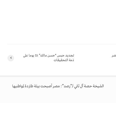
صر
تجديد حبس “حسن مالك” 15 يوما على
ذمة التحقيقات
الشيخة حصة آل ثاني لـ”رصد”: مصر أصبحت بيئة طاردة لمواطنيها