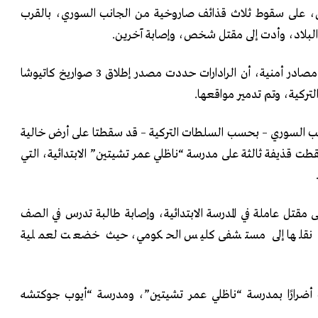
ين، على سقوط ثلاث قذائف صاروخية من الجانب السوري، بالقرب
لبلاد، وأدت إلى مقتل شخص، وإصابة آخرين.
وذكرت وكالة الأناضول نقلًا عن مصادر أمنية، أن الرادارات حددت مصدر إطلاق 3 صواريخ كاتيوشا
تركية، وتم تدمير مواقعها.
انب السوري – بحسب السلطات التركية – قد سقطتا على أرض خالية
طت قذيفة ثالثة على مدرسة “ناظلي عمر تشيتين” الابتدائية، التي
ى مقتل عاملة في المدرسة الابتدائية، وإصابة طالبة تدرس في الصف
تم نقلها إلى مستشفى كليس الحكومي، حيث خضعت لعملية
ت أضرارًا بمدرسة “ناظلي عمر تشيتين”، ومدرسة “أيوب جوكتشه