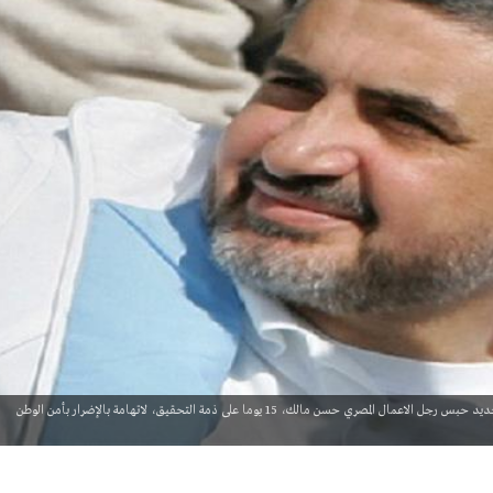
أمر المستشار تامر فرجاني رئيس نيابة أمن الدولة العليا، بتجديد حبس رجل الاعمال المصري حسن مالك، 15 يوما على ذمة التحقيق، لاتهامة بالإضرار بأمن الوطن