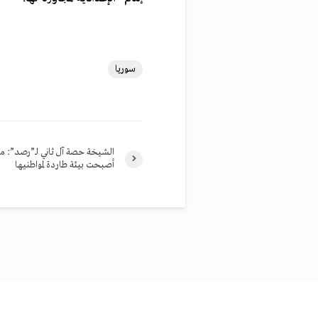
سوريا
الشيخة حصة آل ثاني لـ”رصد”: م
أصبحت بيئة طاردة لمواطنيها