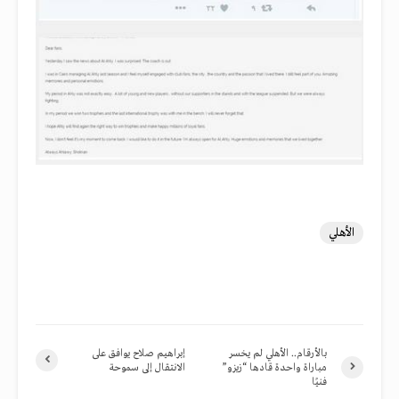
الأهلي
بالأرقام.. الأهلي لم يخسر
إبراهيم صلاح يوافق على
مباراة واحدة قادها “زيزو”
الانتقال إلى سموحة
فنيًا