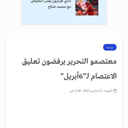
نادي طرابزون يعلن التفاوض
مع محمد صلاح
سياسة
معتصمو التحرير يرفضون تعليق
الاعتصام لـ”6أبريل”
السبت، 17 مارس 2012، 2:18 ص