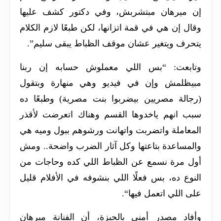
إن ميرهان مبتشربش، وفي دكتور كشف عليها
وقال إن هي في قمة اتزانها، لكن طبعًا لازم الكلام
يتحرف ويتغير عشان موقف الظباط يبقى سليم”.
وتابعت: “بس اللي معملوش حسابه إن ربنا
مبيظلمش وإن في فيديو وهي منهارة وبتقول
(رجالة مصريين بيضربوا بنت مصرية) وطبعًا ده
سبب انهم ياخدوها القسم وهناك اتعرضت لأقذر
المعاملة واتضربت واتهانت ورشوهم ببول وميه هي
والمساعدة بتاعتها وكل آثار الضرب واضحة.. ومش
أول مرة نسمع عن الظباط اللي كده وحاجات من
النوع ده، بس فعلًا اللي بنشوفه في الأفلام قليل
على اللي اتعمل فيها
“.
وأفاد مصدر أمني بالجيزة، أن الفنانة ميرهان