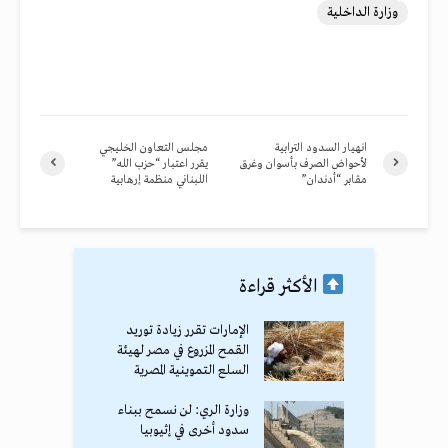
وزارة الداخلية
انهيار السدود الترابية
مجلس التعاون الخليجي
لأحواض الصرف بأسوان وغرق
يقرر اعتبار “حزب الله”
مقابر “أدندان”
اللبناني منظمة إرهابية
الأكثر قراءة
الإمارات تقرر زيادة توريد
القمح المزروع في مصر لهيئة
السلع التموينية المصرية
وزارة الري: لن نسمح ببناء
سدود أخرى في إثيوبيا