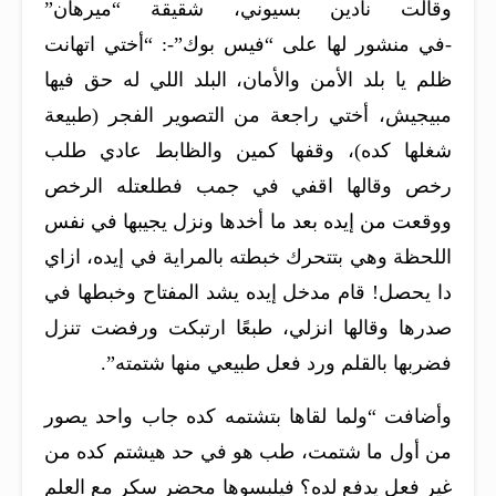
وقالت نادين بسيوني، شقيقة “ميرهان”
-في منشور لها على “فيس بوك”-: “أختي اتهانت
ظلم يا بلد الأمن والأمان، البلد اللي له حق فيها
مبيجيش، أختي راجعة من التصوير الفجر (طبيعة
شغلها كده)، وقفها كمين والظابط عادي طلب
رخص وقالها اقفي في جمب فطلعتله الرخص
ووقعت من إيده بعد ما أخدها ونزل يجيبها في نفس
اللحظة وهي بتتحرك خبطته بالمراية في إيده، ازاي
دا يحصل! قام مدخل إيده يشد المفتاح وخبطها في
صدرها وقالها انزلي، طبعًا ارتبكت ورفضت تنزل
فضربها بالقلم ورد فعل طبيعي منها شتمته”.
وأضافت “ولما لقاها بتشتمه كده جاب واحد يصور
من أول ما شتمت، طب هو في حد هيشتم كده من
غير فعل يدفع لده؟ فيلبسوها محضر سكر مع العلم