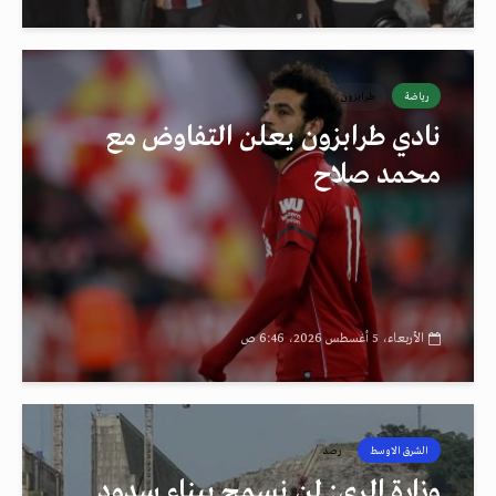
رياضة
طرابزون
نادي طرابزون يعلن التفاوض مع
محمد صلاح
الأربعاء، 5 أغسطس 2026، 6:46 ص
الشرق الاوسط
رصد
وزارة الري: لن نسمح ببناء سدود