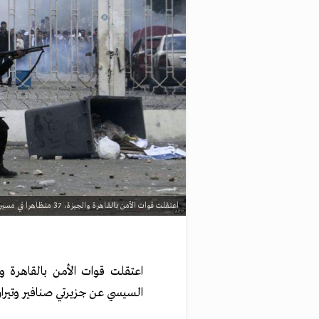
اعتقلت قوات الأمن بالقاهرة والجيزة، 37 متظاهرا في مسيرات اليوم الإثنين اعتراضا على تنازل السيسي عن جزيرتي صنافير وتيران.
السيسي عن جزيرتي صنافير وتيران