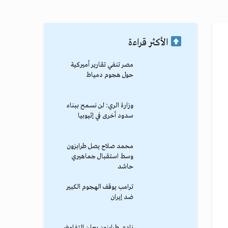
الأكثر قراءة
مصر تنفي تقارير أميركية
حول هجوم دمياط
وزارة الري: لن نسمح ببناء
سدود أخرى في إثيوبيا
محمد صلاح يصل طرابزون
وسط استقبال جماهيري
حاشد
ترامب يوقف الهجوم الكبير
ضد إيران
نادي طرابزون يعلن التفاوض