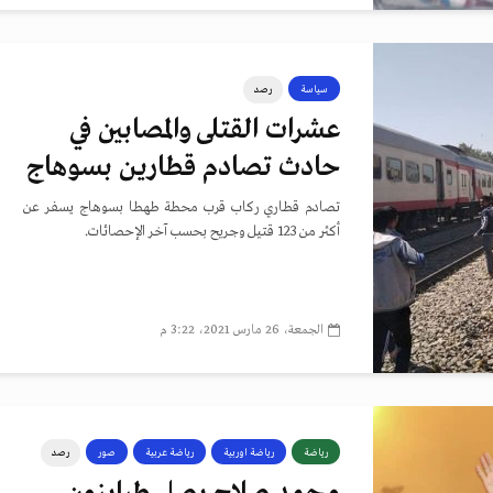
سياسة
رصد
عشرات القتلى والمصابين في
حادث تصادم قطارين بسوهاج
تصادم قطاري ركاب قرب محطة طهطا بسوهاج يسفر عن
أكثر من 123 قتيل وجريح بحسب آخر الإحصائات.
الجمعة، 26 مارس 2021، 3:22 م
رياضة
رياضة اوربية
رياضة عربية
صور
رصد