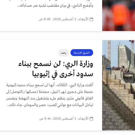
وأوضح النادي، في بيان مقتضب نشره عبر حساباته...
الأربعاء، 5 أغسطس 2026، 6:46 ص
الشرق الاوسط
رصد
وزارة الري: لن نسمح ببناء
سدود أخرى في إثيوبيا
أكدت وزارة الري، الثلاثاء، أنها لن تسمح ببناء سدود إثيوبية
جديدة على مجرى نهر النيل، مجددة تمسكها بالتوصل إلى
اتفاق قانوني ملزم ينظم ملء وتشغيل سد النهضة ويضمن
تبادل البيانات مع دولتي المصب، مصر والسودان. جاء ذلك...
الأربعاء، 5 أغسطس 2026، 6:44 ص