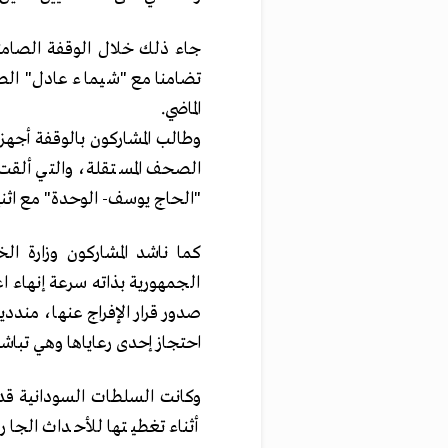
جاء ذلك خلال الوقفة الصامت
تضامنا مع "شيماء عادل" الصح
الماضي.
وطالب المشاركون بالوقفة أجهز
الصحف المستقلة، والتي ألقت
"الحاج يوسف- الوحدة" مع اثني
كما ناشد المشاركون وزارة ا
الجمهورية بذاته سرعة إنهاء ا
صدور قرار الإفراج عنها، مندد
احتجاز إحدى رعاياها وهي تباش
وكانت السلطات السودانية قد 
أثناء تغطيتها للأحداث الجا