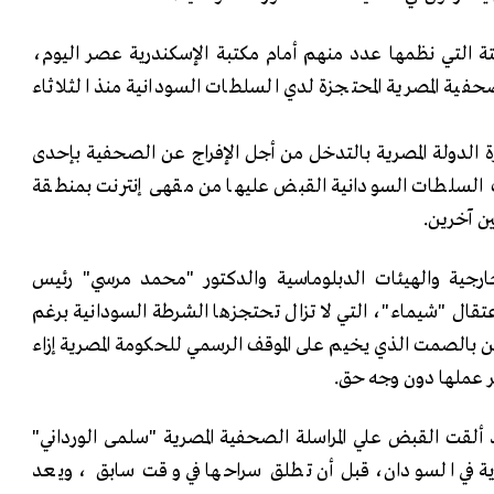
ة التي نظمها عدد منهم أمام مكتبة الإسكندرية عصر اليوم،
فية المصرية المحتجزة لدي السلطات السودانية منذ الثلاثاء
ة الدولة المصرية بالتدخل من أجل الإفراج عن الصحفية بإحدى
 السلطات السودانية القبض عليها من مقهى إنترنت بمنطقة
ن آخرين.
لخارجية والهيئات الدبلوماسية والدكتور "محمد مرسي" رئيس
عتقال "شيماء"، التي لا تزال تحتجزها الشرطة السودانية برغم
ين بالصمت الذي يخيم على الموقف الرسمي للحكومة المصرية إزاء
ر عملها دون وجه حق.
ألقت القبض علي المراسلة الصحفية المصرية "سلمى الورداني"
رية في السودان، قبل أن تطلق سراحها في وقت سابق ، ويعد