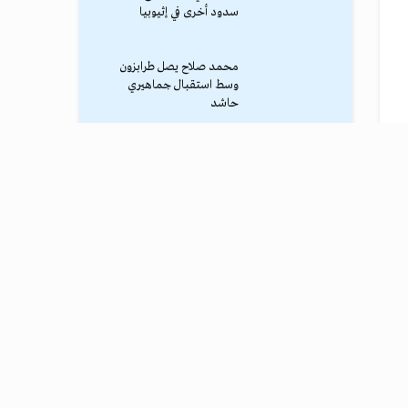
سدود أخرى في إثيوبيا
محمد صلاح يصل طرابزون
وسط استقبال جماهيري
حاشد
ترامب يوقف الهجوم الكبير
ضد إيران
نادي طرابزون يعلن التفاوض
مع محمد صلاح