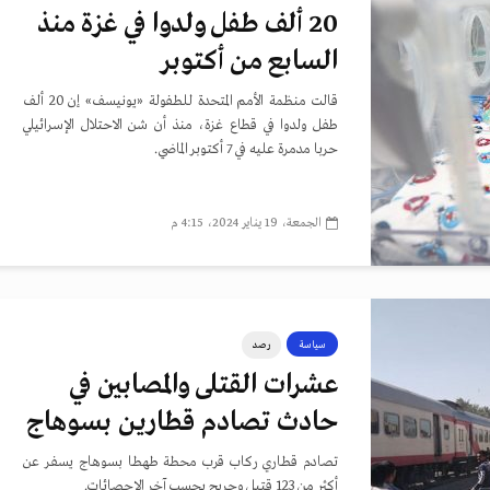
20 ألف طفل ولدوا في غزة منذ
السابع من أكتوبر
قالت منظمة الأمم المتحدة للطفولة «يونيسف» إن 20 ألف
طفل ولدوا في قطاع غزة، منذ أن شن الاحتلال الإسرائيلي
حربا مدمرة عليه في 7 أكتوبر الماضي.
الجمعة، 19 يناير 2024، 4:15 م
سياسة
رصد
عشرات القتلى والمصابين في
حادث تصادم قطارين بسوهاج
تصادم قطاري ركاب قرب محطة طهطا بسوهاج يسفر عن
أكثر من 123 قتيل وجريح بحسب آخر الإحصائات.