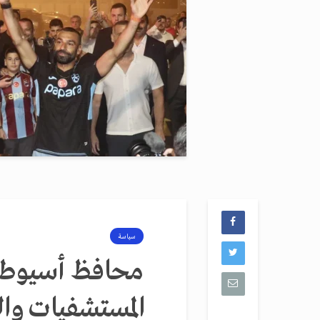
سياسة
محافظ أسيوط ي
المستشفيات وا