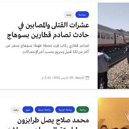
سياسة
رصد
عشرات القتلى والمصابين في
حادث تصادم قطارين بسوهاج
تصادم قطاري ركاب قرب محطة طهطا بسوهاج يسفر عن
أكثر من 123 قتيل وجريح بحسب آخر الإحصائات.
الجمعة، 26 مارس 2021، 3:22 م
رياضة
رياضة اوربية
رياضة عربية
صور
رصد
محمد صلاح يصل طرابزون