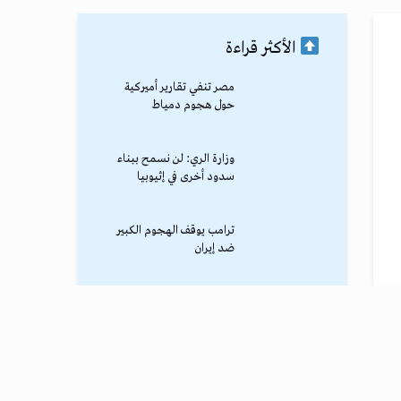
الأكثر قراءة
مصر تنفي تقارير أميركية
حول هجوم دمياط
وزارة الري: لن نسمح ببناء
سدود أخرى في إثيوبيا
ترامب يوقف الهجوم الكبير
ضد إيران
نادي طرابزون يعلن التفاوض
مع محمد صلاح
محمد صلاح يصل طرابزون
وسط استقبال جماهيري