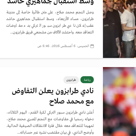
وسط استقبال جماهيري حاشد
وصل النجم محمد صلاح، على متن طائرة خاصة إلى مدينة
طرابزون، مساء الأربعاء، وسط استقبال جماهيري حاشد
عقب إعلان نادي طرابزون سبور التركي بدء مفاوضات
التعاقد معه. واحتشد الآلاف من مشجعي فريق طرابزون...
الخميس، 6 أغسطس 2026، 6:46 ص
رياضة
طرابزون
نادي طرابزون يعلن التفاوض
مع محمد صلاح
أعلن نادي طرابزون سبور التركي لكرة القدم، اليوم الثلاثاء،
دخوله رسميا في مفاوضات مع النجم المصري محمد صلاح،
تمهيدا للتعاقد معه خلال فترة الانتقالات الصيفية الحالية.
وأوضح النادي، في بيان مقتضب نشره عبر حساباته...