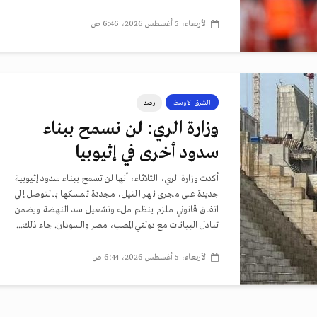
الأربعاء، 5 أغسطس 2026، 6:46 ص
الشرق الاوسط
رصد
وزارة الري: لن نسمح ببناء
سدود أخرى في إثيوبيا
أكدت وزارة الري، الثلاثاء، أنها لن تسمح ببناء سدود إثيوبية
جديدة على مجرى نهر النيل، مجددة تمسكها بالتوصل إلى
اتفاق قانوني ملزم ينظم ملء وتشغيل سد النهضة ويضمن
تبادل البيانات مع دولتي المصب، مصر والسودان. جاء ذلك...
الأربعاء، 5 أغسطس 2026، 6:44 ص