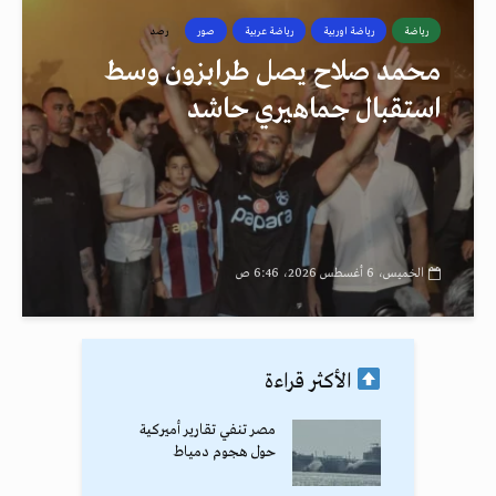
رياضة
رياضة اوربية
رياضة عربية
صور
رصد
محمد صلاح يصل طرابزون وسط
استقبال جماهيري حاشد
الخميس، 6 أغسطس 2026، 6:46 ص
الأكثر قراءة
مصر تنفي تقارير أميركية
حول هجوم دمياط