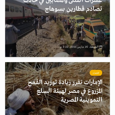
عشرات القتلى والمصابين في حادث
تصادم قطارين بسوهاج
الجمعة، 26 مارس 2021، 3:22 م
اقتصاد
الإمارات
الإمارات تقرر زيادة توريد القمح
المزروع في مصر لهيئة السلع
التموينية المصرية