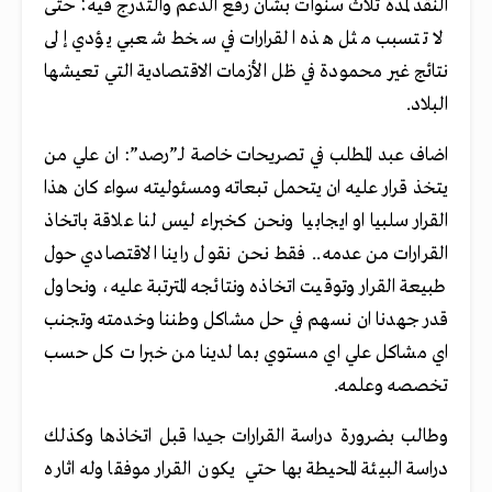
النقد لمدة ثلاث سنوات بشان رفع الدعم والتدرج فيه؛ حتى
لا تتسبب مثل هذه القرارات في سخط شعبي يؤدي إلى
نتائج غير محمودة في ظل الأزمات الاقتصادية التي تعيشها
البلاد.
اضاف عبد المطلب في تصريحات خاصة لـ”رصد”: ان علي من
يتخذ قرار عليه ان يتحمل تبعاته ومسئوليته سواء كان هذا
القرار سلبيا او ايجابيا ونحن كخبراء ليس لنا علاقة باتخاذ
القرارات من عدمه.. فقط نحن نقول راينا الاقتصادي حول
طبيعة القرار وتوقيت اتخاذه ونتائجه المترتبة عليه، ونحاول
قدر جهدنا ان نسهم في حل مشاكل وطننا وخدمته وتجنب
اي مشاكل علي اي مستوي بما لدينا من خبرا ت كل حسب
تخصصه وعلمه.
وطالب بضرورة دراسة القرارات جيدا قبل اتخاذها وكذلك
دراسة البيئة المحيطة بها حتي يكون القرار موفقا وله اثاره