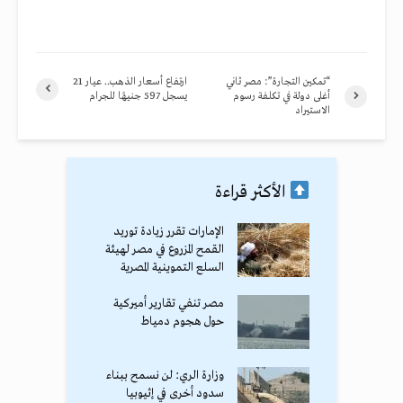
“تمكين التجارة”: مصر ثاني
ارتفاع أسعار الذهب.. عيار 21
أغلى دولة في تكلفة رسوم
يسجل 597 جنيهًا للجرام
الاستيراد
الأكثر قراءة
الإمارات تقرر زيادة توريد
القمح المزروع في مصر لهيئة
السلع التموينية المصرية
مصر تنفي تقارير أميركية
حول هجوم دمياط
وزارة الري: لن نسمح ببناء
سدود أخرى في إثيوبيا