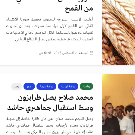
من القمح
أعلنت المؤسسة السورية للحبوب تحقيق سوريا الاكتفاء
الذاتي من القمح لأول مرة منذ سنوات، بعد أن تجاوزت
كميات المحصول المستلمة خلال الموسم الحالي الاحتياجات
السنوية للبلاد، في خطوة تعكس تعافي القطاع الزراعي...
الجمعة، 7 أغسطس 2026، 6:28 ص
رياضة
رياضة اوربية
رياضة عربية
صور
رصد
محمد صلاح يصل طرابزون
وسط استقبال جماهيري حاشد
وصل النجم محمد صلاح، على متن طائرة خاصة إلى مدينة
طرابزون، مساء الأربعاء، وسط استقبال جماهيري حاشد
عقب إعلان نادي طرابزون سبور التركي بدء مفاوضات