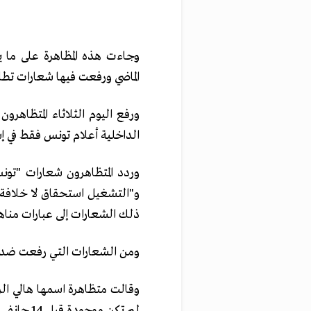
وجاءت هذه المظاهرة على ما ي
الماضي ورفعت فيها شعارات تطا
ورفع اليوم الثلاثاء المتظاهرو
الداخلية أعلام تونس فقط في إش
وردد المتظاهرون شعارات "تو
و"التشغيل استحقاق لا خلافة 
ذلك الشعارات إلى عبارات مناه
ومن الشعارات التي رفعت ضد ا
وقالت متظاهرة اسمها هالي الر
لم تكن موجودة قبل 14 جانفي (يناير كانون الثاني) خياراتها علينا".