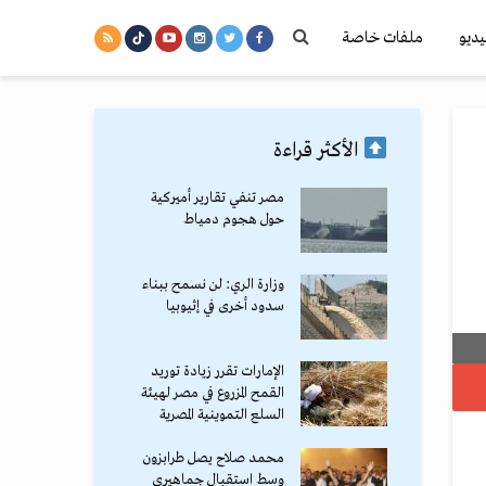
يديو
ملفات خاصة
الأكثر قراءة
مصر تنفي تقارير أميركية
حول هجوم دمياط
وزارة الري: لن نسمح ببناء
سدود أخرى في إثيوبيا
الإمارات تقرر زيادة توريد
القمح المزروع في مصر لهيئة
السلع التموينية المصرية
محمد صلاح يصل طرابزون
وسط استقبال جماهيري