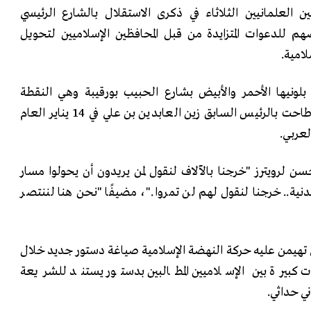
 العلمانيين الثلاثاء في ذكرى الاستقلال بالشارع الرئيسي
م للدعوات المتزايدة من قبل المحافظين الإسلاميين لتحويل
لامية.
بلونيها الأحمر والأبيض بشارع الحبيب بورقيبة وهي النقطة
الرمزية في الاحتجاجات التي أطاحت بالرئيس السابق زين العابدين بن علي في 14 يناير العام
لعربي.
ن لرويترز "خرجنا بالآلاف لنقول لمن يريدون أن يحولوا مسار
نية.. خرجنا لنقول لهم لن تمروا."، مضيفًا "نحن هنا لننتصر
 تهيمن عليه حركة النهضة الإسلامية صياغة دستور جديد خلال
ات كبيرة بين الإسلاميين المطالبين بدستور يستند للشريعة
ني حداثي.