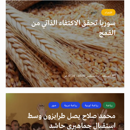
اقتصاد
القمح
سوريا تحقق الاكتفاء الذاتي من
القمح
الجمعة، 7 أغسطس 2026، 6:28 ص
رياضة
رياضة اوربية
رياضة عربية
صور
رصد
محمد صلاح يصل طرابزون وسط
استقبال جماهيري حاشد