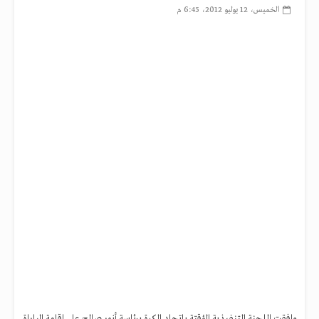
الخميس، 12 يوليو 2012، 6:45 م
وافقت اللجنة التنفيذية المؤقتة باتحاد الكرة برئاسة أنور صالح على إقامة المباراة