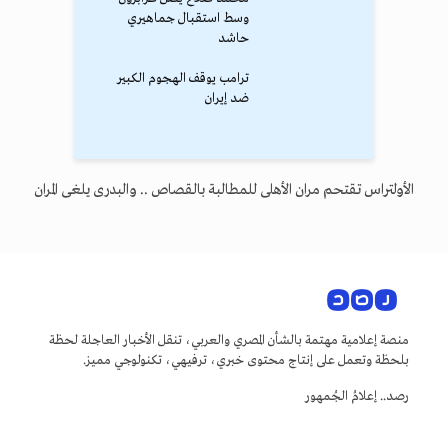
وسط استقبال جماهيري
حاشد
ترامب يوقف الهجوم الكبير
ضد إيران
الأولتراس تقتحم مران الأهلى للمطالبة بالقصاص .. والبدرى يلغى المران
منصة إعلامية مهتمة بالشأن المصري والعربي، تنقل الأخبار العاجلة لحظة
بلحظة وتعمل على إنتاج محتوى خبري، ترفيهي، تكنولوجي مميز.
رصد.. إعلامُ الجُمهور