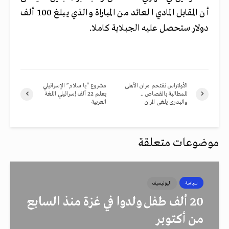
أن المقابل المادي العائد من المباراة والذي يبلغ 100 ألف
دولار ستحصل عليه الجبلاية كاملا.
الأولتراس تقتحم مران الأهلى
مشروع “يا سلام” الإسرائيلي
للمطالبة بالقصاص ..
يعلم 22 ألف إسرائيلي اللغة
والبدرى يلغى المران
العربية
موضوعات متعلقة
سياسة
اليونيسيف
20 ألف طفل ولدوا في غزة منذ السابع
من أكتوبر