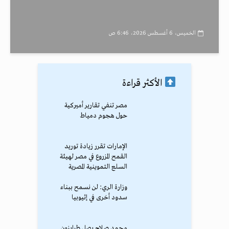
الخميس، 6 أغسطس 2026، 6:46 ص
الأكثر قراءة
مصر تنفي تقارير أميركية
حول هجوم دمياط
الإمارات تقرر زيادة توريد
القمح المزروع في مصر لهيئة
السلع التموينية المصرية
وزارة الري: لن نسمح ببناء
سدود أخرى في إثيوبيا
محمد صلاح يصل طرابزون