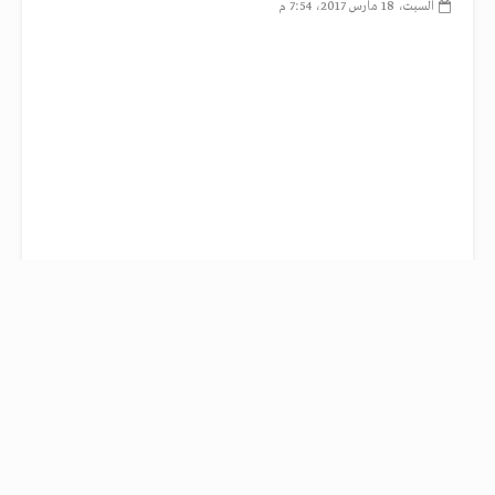
السبت، 18 مارس 2017، 7:54 م
"الانتقال إلى ميناء أشدود أفضل من موانئ قناة السويس". هكذا جاءت نتيجة