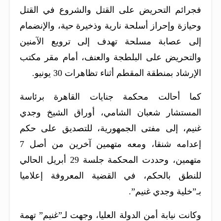
فجرائم التحريض على القتل والشروع في القتل
وحيازة وإحراز أسلحة نارية وذخيرة حية، والإنضمام
إلى عصابة مسلحة تهدف إلى ترويع الآمنين
والتحريض على البلطجة والعنف، أمام مقر مكتب
الإرشاد بمنطقة المقطم أثناء تظاهرات 30 يونيو.
كما أحالت محكمة جنايات القاهرة برئاسة
المستشار شعبان الشامي، أوراق الشيخ وجدي
غنيم، إلى مفتى الجمهورية، للتصديق على حكم
إعدامه شنقا، ومعه متهمين آخرين من أصل 7
متهمين، وحددت المحكمة جلسة 29 أبريل الحالي
للنطق بالحكم، في القضية المعروفة إعلاميا
بـ”خلية وجدي غنيم”.
وكانت نيابة أمن الدولة العليا، وجهت لـ”غنيم” تهمة