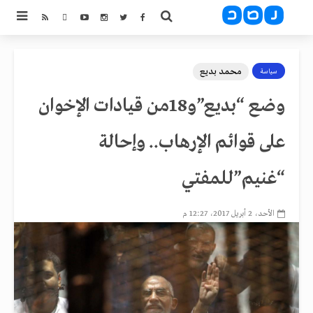
محمد بديع
سياسة
وضع “بديع”و18من قيادات الإخوان
على قوائم الإرهاب.. وإحالة
“غنيم”للمفتي
الأحد، 2 أبريل 2017، 12:27 م