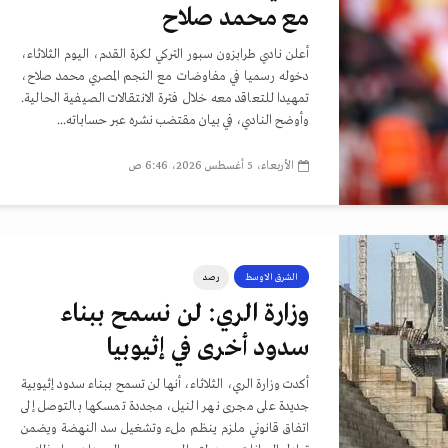
مع محمد صلاح
أعلن نادي طرابزون سبور التركي لكرة القدم، اليوم الثلاثاء،
دخوله رسميا في مفاوضات مع النجم المصري محمد صلاح،
تمهيدا للتعاقد معه خلال فترة الانتقالات الصيفية الحالية.
وأوضح النادي، في بيان مقتضب نشره عبر حساباته...
الأربعاء، 5 أغسطس 2026، 6:46 ص
الشرق الاوسط
رصد
وزارة الري: لن نسمح ببناء
سدود أخرى في إثيوبيا
أكدت وزارة الري، الثلاثاء، أنها لن تسمح ببناء سدود إثيوبية
جديدة على مجرى نهر النيل، مجددة تمسكها بالتوصل إلى
اتفاق قانوني ملزم ينظم ملء وتشغيل سد النهضة ويضمن