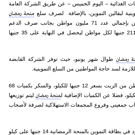
عات الغذائية – اليوم الخميس – عن طريق الشركة العامة
وينية لبقالين التموين، بالإضافة لصرف سلع
منحة رمضان
بقيمة 14 جنيهًا لكل مواطن بإجمالي عدد 71 مليون مواطن بجانب صرف الدعم
المخصص لهم شهريا وهو 211 جنيها لكل مواطن ليحصل في النهاية على 35 جنيها
طوال شهر يونيو، حيث توفر الشركة القابضة
ة رمضان
للازمة لسد حاجة المواطنين من السلع التموينية.
65 ألف طن من الزيت بسعر 12 جنيها للكيلو، والسكر بكميات 68
ليتم توزيعها
منحة رمضان
شباب جمعيتى وفروع المجمعات الاستهلاكية لصرفة لأصحاب
ومن الممكن أن يحصل الفرد في بطاقة التموين بالمنحة الرمضانية 14 جنيها على كيلو