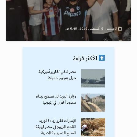
الخميس، 6 أغسطس 2026، 6:46 ص
الأكثر قراءة
مصر تنفي تقارير أميركية
حول هجوم دمياط
وزارة الري: لن نسمح ببناء
سدود أخرى في إثيوبيا
الإمارات تقرر زيادة توريد
القمح المزروع في مصر لهيئة
السلع التموينية المصرية