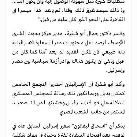
متطلبات كثيرة مثل سهولة الوصول إليه وأن يكون آمنا…
ولذلك سيستغرق ذلك وقتا. لم يعد هذا ميسرا في
القاهرة على النحو الذي كان عليه من قبل."
وفسر دكتور جمال أبو شقرة، مدير مركز بحوث الشرق
الأوسط، لرصد نقل محتويات مقر السفارة الاسرائيلية
بانه طبيعي لان المكان القديم لم يعد آمنا كما كان من
قبل ونفي ان يكون هناك بوادر أزمة سياسية بين مصر
وإسرائيل.
وأكد أبو شقرة أن الإسرائيلين أختاروا التجمع الخامس
كمكان بديل وربما تكون تلك رسالة للمجلس العسكري
للدلالة علي خوف إسرائيل وخشيتها من التصعيد
المستمر من جانب الشعب المصري.
يذكر أن "اسحاق ليفانون" سفير إسرائيل السابق عاد في
نوفمبر بعد اقتحام السفارة لفترة وجيزة في مهام شكلية