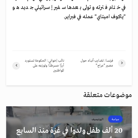
في ختام فترته وتولى بعدها سفير إسرائيلي جديد هو
"ياكوف اميتاي" عمله في فبراير.
فرنسا: تضارب أنباء حول
نائب إخواني: الحكومة تستورد
مصير “مراح”
أرزًا مسرطنًا وتوزعه على
المواطنين
موضوعات متعلقة
سياسة
اليونيسيف
20 ألف طفل ولدوا في غزة منذ السابع