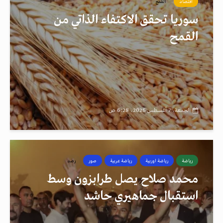
اقتصاد
القمح
سوريا تحقق الاكتفاء الذاتي من
القمح
الجمعة، 7 أغسطس 2026، 6:28 ص
رياضة
رياضة اوربية
رياضة عربية
صور
رصد
محمد صلاح يصل طرابزون وسط
استقبال جماهيري حاشد