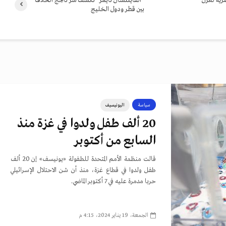
رية لعزل
“الفايننشال تايمز” تكشف سرّ تأجج الخلاف
بين قطر ودول الخليج
سياسة
اليونيسيف
20 ألف طفل ولدوا في غزة منذ
السابع من أكتوبر
قالت منظمة الأمم المتحدة للطفولة «يونيسف» إن 20 ألف
طفل ولدوا في قطاع غزة، منذ أن شن الاحتلال الإسرائيلي
حربا مدمرة عليه في 7 أكتوبر الماضي.
الجمعة، 19 يناير 2024، 4:15 م