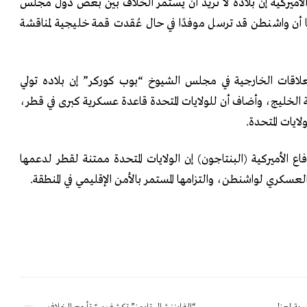
 الأميركية إن بلاده لا تريد أن يستمر الخلاف بين بعض دول مجلس
 أن واشنطن قد ترسل موفدًا في حال عُقدت قمة خليجية لمناقشة
اقات الخارجية في مجلس الشيوخ “بوب كوركر” إن بلاده تولي
قة الخليج، وأضاف أن للولايات المتحدة قاعدة عسكرية كبرى في قطر،
ايات المتحدة.
 الأميركية (البنتاجون) إن الولايات المتحدة ممتنة لقطر لدعمها
عسكري لواشنطن، والتزامها المستمر بالأمن الإقليمي في المنطقة.