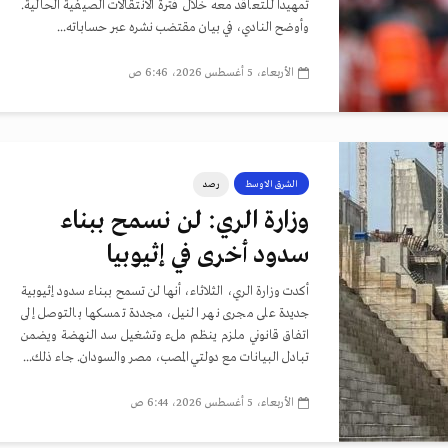
تمهيدا للتعاقد معه خلال فترة الانتقالات الصيفية الحالية.
وأوضح النادي، في بيان مقتضب نشره عبر حساباته...
الأربعاء، 5 أغسطس 2026، 6:46 ص
الشرق الاوسط
رصد
وزارة الري: لن نسمح ببناء
سدود أخرى في إثيوبيا
أكدت وزارة الري، الثلاثاء، أنها لن تسمح ببناء سدود إثيوبية
جديدة على مجرى نهر النيل، مجددة تمسكها بالتوصل إلى
اتفاق قانوني ملزم ينظم ملء وتشغيل سد النهضة ويضمن
تبادل البيانات مع دولتي المصب، مصر والسودان. جاء ذلك...
الأربعاء، 5 أغسطس 2026، 6:44 ص