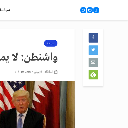
سياسة
سياسة
واشنطن: لا يم
الثلاثاء، 6 يونيو 2017، 6:49 م