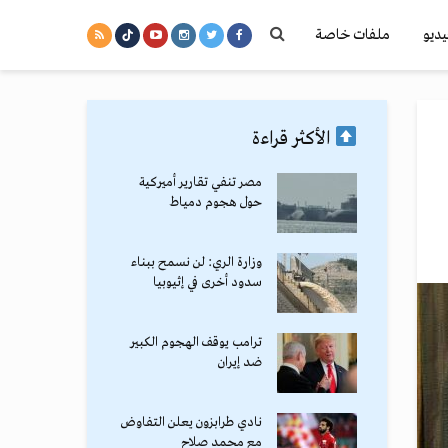
يديو
ملفات خاصة
الأكثر قراءة
مصر تنفي تقارير أميركية
حول هجوم دمياط
وزارة الري: لن نسمح ببناء
سدود أخرى في إثيوبيا
ترامب يوقف الهجوم الكبير
ضد إيران
نادي طرابزون يعلن التفاوض
مع محمد صلاح