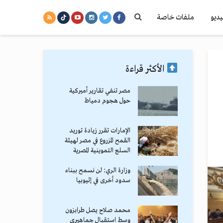
يديو
ملفات خاصة
الأكثر قراءة
مصر تنفي تقارير أميركية
حول هجوم دمياط
الإمارات تقرر زيادة توريد
القمح المزروع في مصر لهيئة
السلع التموينية المصرية
وزارة الري: لن نسمح ببناء
سدود أخرى في إثيوبيا
محمد صلاح يصل طرابزون
وسط استقبال جماهيري