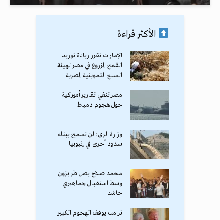
الأكثر قراءة
الإمارات تقرر زيادة توريد
القمح المزروع في مصر لهيئة
السلع التموينية المصرية
مصر تنفي تقارير أميركية
حول هجوم دمياط
وزارة الري: لن نسمح ببناء
سدود أخرى في إثيوبيا
محمد صلاح يصل طرابزون
وسط استقبال جماهيري
حاشد
ترامب يوقف الهجوم الكبير