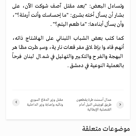
وتساءل البعض: "بعد مقتل آصف شوكت الآن، على
بشار أن يسأل أخته بشرى: "ما إحساسك وأنت أرملة؟"،
وأن يسأل أبناءها: "ما طعم اليتم؟" .
كما كتب بعض الشباب اللبناني على الهاشتاج ذاته،
أنهم قاموا بإطلاق مفرقعات نارية، وسيطرت مظاهر
البهجة والفرح والتكبير والتهليل في شمال لبنان فرحاً
بالعملية النوعية في دمشق .
عمال أسمنت طرة يقطعون
مقتل وزير الدفاع السوري
طريق كورنيش النيل أمام
ونائبه وإصابة وزير الداخلية
القنصلية الإيطالية
موضوعات متعلقة