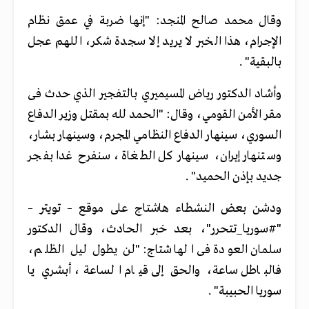
وقال محمد صالح المنجد: "إنها ضربة في عمق نظام
الإجرام، هذا الخبر لا يريد إلا سجدة شكر، اللهم عجل
بالبقية" .
وأشاد الدكتور رياض المسيميري بالتفجير الذي حدث فى
مقر الأمن القومي، وقال: "الحمد لله بمقتل وزير الدفاع
السوري، سينهار الدفاع النظامي المجرم، وسينهار بشار،
وستنهار إيران، سينهار كل الطغاة، سنفرح غدا بفجر
جديد بإذن الحميد" .
ودشن بعض النشطاء هاشتاج على موقع – تويتر –
"#سوريا_تتحرر"، بعد خبر الحادث، وقال الدكتور
سلمان العودة فى الهاشتاج: "لن يطول ليل الظلم،
فالباطل ساعة، والحق إلى قيام الساعة، أبشري يا
سوريا الحبيبة" .