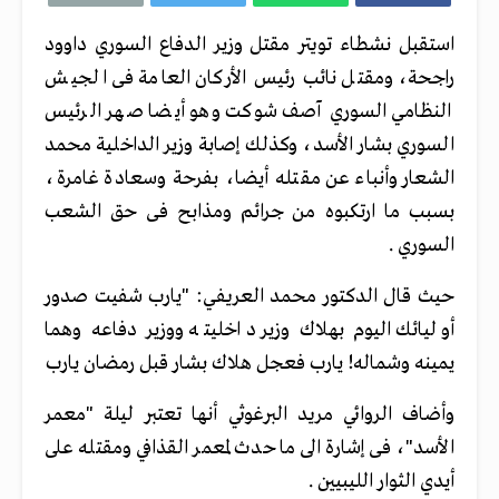
استقبل نشطاء تويتر مقتل وزير الدفاع السوري داوود
راجحة، ومقتل نائب رئيس الأركان العامة فى الجيش
النظامي السوري آصف شوكت وهو أيضا صهر الرئيس
السوري بشار الأسد، وكذلك إصابة وزير الداخلية محمد
الشعار وأنباء عن مقتله أيضا، بفرحة وسعادة غامرة،
بسبب ما ارتكبوه من جرائم ومذابح فى حق الشعب
السوري .
حيث قال الدكتور محمد العريفي: "يارب شفيت صدور
أوليائك اليوم بهلاك وزير داخليته ووزير دفاعه وهما
يمينه وشماله! يارب فعجل
هلاك بشار‏ قبل رمضان يارب
وأضاف الروائي مريد البرغوثي أنها تعتبر ليلة "معمر
الأسد"، فى إشارة الى ما حدث لمعمر القذافي ومقتله على
أيدي الثوار الليبيين .