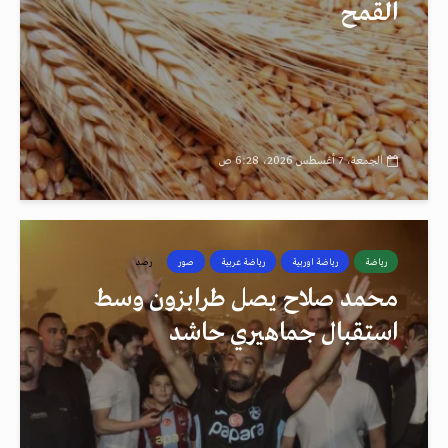
القمح
الجمعة، 7 أغسطس 2026، 6:28 ص
رياضة
رياضة اوربية
رياضة عربية
صور
رصد
محمد صلاح يصل طرابزون وسط
استقبال جماهيري حاشد