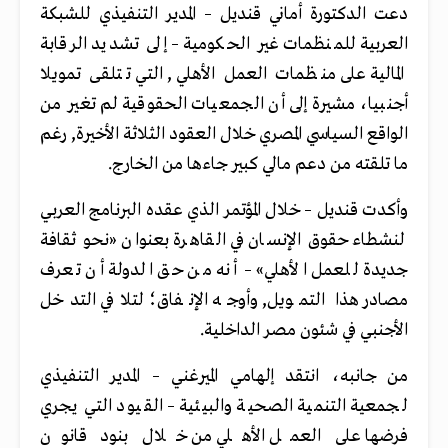
دعت الدكتورة أماني قنديل – المدير التنفيذي للشبكة
العربية للمنظمات غير الحكومية – إلى تشديد الرقابة
المالية على منظمات العمل الأهلي, التي تتلقى تمويلا
أجنبيا، مشيرة إلى أن الجمعيات الحقوقية لم تغير من
الواقع السياسي المصري خلال العقود الثلاثة الأخيرة, رغم
ما تلقته من دعم مالي كبير جاءها من الخارج.
وأكدت قنديل – خلال المؤتمر الذي عقده البرنامج العربي
لنشطاء حقوق الإنسان في القاهرة بعنوان «نحو ثقافة
جديدة للعمل الأهلي» – أنه من حق الدولة أن تعرف
مصادر هذا التمويل, وأوجه الإنفاق؛ لتلافي التدخل
الأجنبي في شئون مصر الداخلية.
من جانبه، انتقد إلهامي الميرغني – المدير التنفيذي
لجمعية التنمية الصحية والبيئية – القيود التي يجري
فرضها على العمل الأهلي من خلال بنود قانون