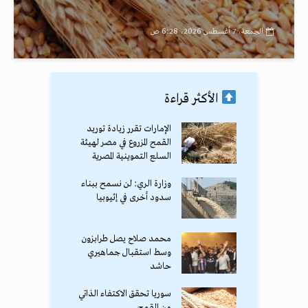
الجمعة، 7 أغسطس 2026، 6:28 ص
الأكثر قراءة
الإمارات تقرر زيادة توريد
القمح المزروع في مصر لهيئة
السلع التموينية المصرية
وزارة الري: لن نسمح ببناء
سدود أخرى في إثيوبيا
محمد صلاح يصل طرابزون
وسط استقبال جماهيري
حاشد
سوريا تحقق الاكتفاء الذاتي
من القمح