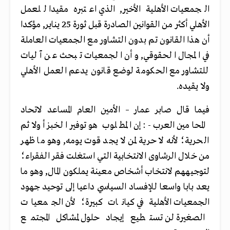
الجمعيات الأهلية الأخير, الذي اعتبره مقيدا للعمل
الأهلي أكثر من القوانين الصادرة قبل ثورة 25 يناير, مؤكدا
أن هذا القانون تم بدون التشاور مع الجمعيات العاملة
في المجال الحقوقي, وأن الجمعيات تبحث عن آليات
للتشاور مع الحكومة لوضع قانون يدعم العمل الأهلي
ولا يقيده.
فيما قال صابر عمار – الأمين العام المساعد لاتحاد
المحامين العرب -: إن المطلوب هو توفير الخبز أولا ثم
الحرية؛ لأنه لا حرية لمن لا يجد قوت يومه, وهو ما ظهر
من خلال الرشاوى الانتخابية التي استغلت فقر الفقراء؛
لتوجيههم لانتخاب أشخاص معينة يملكون المال, وهو ما
يعد بابا واسعا للإفساد السياسي داعيا إلى توحيد جهود
الجمعيات الأهلية في كيانات كبيرة؛ لأن الجمعيات
الصغيرة لن تستطيع إيجاد حلول لمشاكل المجتمع