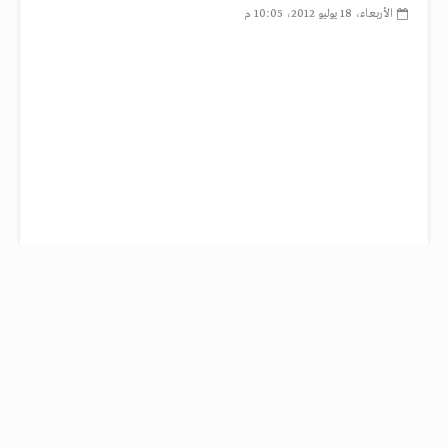
الأربعاء، 18 يوليو 2012، 10:05 م
أعلن الجناح الإلكتروني للجيش السوري الحر عن تفاصيل مبدأية لعملية اغتيال