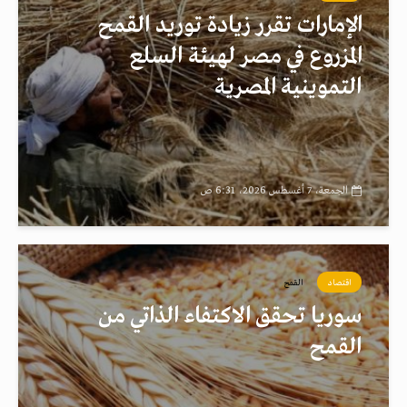
الإمارات تقرر زيادة توريد القمح
المزروع في مصر لهيئة السلع
التموينية المصرية
الجمعة، 7 أغسطس 2026، 6:31 ص
اقتصاد
القمح
سوريا تحقق الاكتفاء الذاتي من
القمح