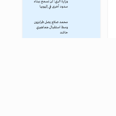
وزارة الري: لن نسمح ببناء
سدود أخرى في إثيوبيا
محمد صلاح يصل طرابزون
وسط استقبال جماهيري
حاشد
الإمارات تقرر زيادة توريد
القمح المزروع في مصر لهيئة
السلع التموينية المصرية
ترامب يوقف الهجوم الكبير
ضد إيران