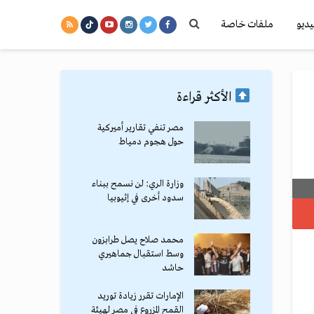
يديو
ملفات خاصة
الأكثر قراءة
مصر تنفي تقارير أميركية
حول هجوم دمياط
وزارة الري: لن نسمح ببناء
سدود أخرى في إثيوبيا
محمد صلاح يصل طرابزون
وسط استقبال جماهيري
حاشد
الإمارات تقرر زيادة توريد
القمح المزروع في مصر لهيئة