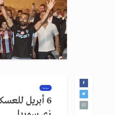
سياسة
زي ‫سوريا