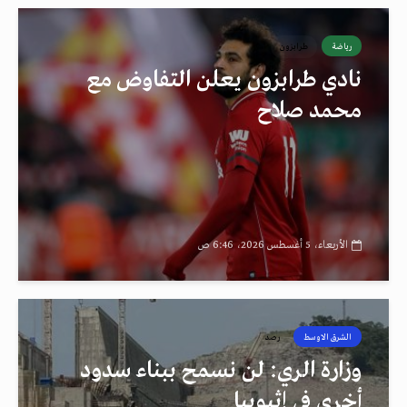
رياضة
طرابزون
نادي طرابزون يعلن التفاوض مع
محمد صلاح
الأربعاء، 5 أغسطس 2026، 6:46 ص
الشرق الاوسط
رصد
وزارة الري: لن نسمح ببناء سدود
أخرى في إثيوبيا