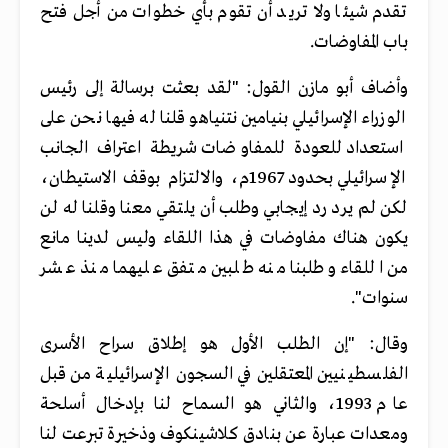
تقدم شيئا ولا تريد أن تقوم بأي خطوات من أجل فتح
باب المفاوضات.
وأضاف أبو مازن القول: "لقد بعثت برسالة إلى رئيس
الوزراء الإسرائيلي بنيامين نتنياهو قلنا له فيها نحن على
استعداد للعودة للمفاوضات شريطة اعتراف الجانب
الإسرائيلي بحدود 1967م، والالتزام بوقف الاستيطان،
لكن لم يرد رد إيجابي وطلب أن يلتقي معنا وقلنا له لن
يكون هناك مفاوضات في هذا اللقاء وليس لدينا مانع
من اللقاء وطلبنا منه طلبين متفق عليهما منذ عشر
سنوات".
وقال: "إن الطلب الأول هو إطلاق سراح الأسرى
الفلسطينيين المعتقلين في السجون الإسرائيلية من قبل
عام 1993، والثاني هو السماح لنا بإدخال أسلحة
ومعدات عبارة عن بنادق كلاشينكوف وذخيرة تبرعت لنا