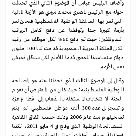
وأضاف الرئيس عباس أن الموضوع الثاني الذي تحدثت
حوله مع الرئيس المصري محمد مرسي هو الأزمة المالية
التي تمر بها السلطة الوطنية الفلسطينية فنحن نمر
بأزمة كبيرة جدا وتوقفنا عن دفع كامل الرواتب
للموظفين؛ حيث تم دفع 60% لكل موظف من راتبه
لكن المملكة العربية السعودية قدمت لنا 100 مليون
دولار ستساعدنا للمضي قدما للأمام لكن سنظل نعيش
نفس الأزمة.
وقال إن الموضوع الثالث الذي تحدثنا عنه هو المصالحة
الوطنية الفلسطينية؛ حيث كان من المفترض أن تقوم
لجنة الانتخابات المستقلة بالذهاب إلى قطاع غزة
وتسجيل عدد 300 ألف مواطن فلسطيني لم يتم
تسجيلهم منذ عام 2006 وذلك حسب اتفاق القاهرة
للمصالحة الوطنية الذي وقع في 4 مايو 2011، لكننا
فوجئنا أن حماس أوقفت أعمال اللجنة بدون أي اسباب